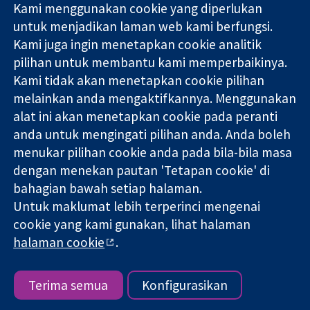
Kami menggunakan cookie yang diperlukan
11-13 Cavendish
Hubungi kita
untuk menjadikan laman web kami berfungsi.
Square
Berita
Kami juga ingin menetapkan cookie analitik
Bukti yang
London
Pejabat
pilihan untuk membantu kami memperbaikinya.
dipercayai.
W1G 0AN
akhbar
keputusan
Kami tidak akan menetapkan cookie pilihan
United Kingdom
Perihal Kami
termaklum
Pekerjaan
melainkan anda mengaktifkannya. Menggunakan
Kesihatan yang
Cochrane
alat ini akan menetapkan cookie pada peranti
lebih baik
Library
anda untuk mengingati pilihan anda. Anda boleh
menukar pilihan cookie anda pada bila-bila masa
dengan menekan pautan 'Tetapan cookie' di
Kolaborasi Cochrane ialah sebuah badan amal (no. 1045921) dan
bahagian bawah setiap halaman.
sebuah syarikat terhad oleh jaminan (no. 03044323) yang
Untuk maklumat lebih terperinci mengenai
berdaftar di England & Wales. Nombor pendaftaran VAT GB 718
cookie yang kami gunakan, lihat halaman
2127 49.
halaman cookie
.
Hak Cipta © 2026 Kolabrasi Cochrane
Terma & Syarat Laman Web
|
Penafian
|
Kerahsiaan
|
Dasar
cookie
|
Tetapan cookie
Terima semua
Konfigurasikan