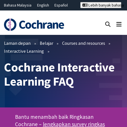
Bahasa Malaysia
English
Español
Lebih banyak bahasa
فارسی
Français
Русский
Hrvatski
Deutsch
ไทย
繁體中文
简体中文
Tutup carian ✖
Penapis
Laman depan
Belajar
Courses and resources
Interactive Learning
Cochrane Interactive
Learning FAQ
Bantu menambah baik Ringkasan
Cochrane –
lengkapkan survey ringkas