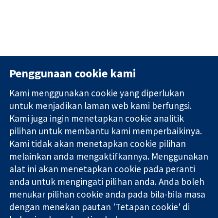
Penggunaan cookie kami
Kami menggunakan cookie yang diperlukan
11-13 Cavendish
Hubungi kita
untuk menjadikan laman web kami berfungsi.
Square
Berita
Kami juga ingin menetapkan cookie analitik
Bukti yang
London
Pejabat
pilihan untuk membantu kami memperbaikinya.
dipercayai.
W1G 0AN
akhbar
keputusan
Kami tidak akan menetapkan cookie pilihan
United Kingdom
Perihal Kami
termaklum
Pekerjaan
melainkan anda mengaktifkannya. Menggunakan
Kesihatan yang
Cochrane
alat ini akan menetapkan cookie pada peranti
lebih baik
Library
anda untuk mengingati pilihan anda. Anda boleh
menukar pilihan cookie anda pada bila-bila masa
dengan menekan pautan 'Tetapan cookie' di
Kolaborasi Cochrane ialah sebuah badan amal (no. 1045921) dan