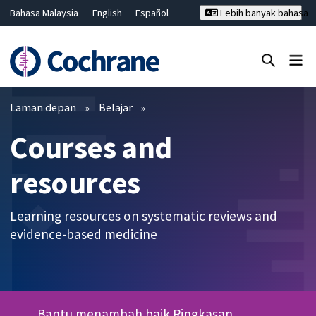
Bahasa Malaysia
English
Español
Lebih banyak bahasa
فارسی
Français
Русский
Hrvatski
Deutsch
ไทย
繁體中文
简体中文
Tutup carian ✖
Penapis
Laman depan
Belajar
Courses and
resources
Learning resources on systematic reviews and
evidence-based medicine
Bantu menambah baik Ringkasan