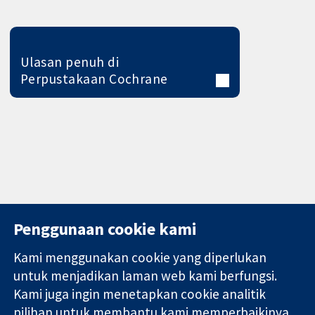
Ulasan penuh di
Perpustakaan Cochrane
Penggunaan cookie kami
Kami menggunakan cookie yang diperlukan
11-13 Cavendish
Hubungi kita
untuk menjadikan laman web kami berfungsi.
Square
Berita
Kami juga ingin menetapkan cookie analitik
Bukti yang
London
Pejabat
pilihan untuk membantu kami memperbaikinya.
dipercayai.
W1G 0AN
akhbar