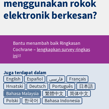
menggunakan rokok
elektronik berkesan?
Bantu menambah baik Ringkasan
Cochrane –
lengkapkan survey ringkas
ini
Juga terdapat dalam
English
Español
فارسی
Français
Hrvatski
Deutsch
Português
日本語
Bahasa Malaysia
繁體中文
简体中文
Polski
한국어
Bahasa Indonesia