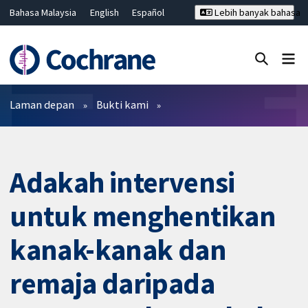
Bahasa Malaysia
English
Español
Lebih banyak bahasa
فارسی
Français
Русский
Hrvatski
Deutsch
ไทย
繁體中文
简体中文
Tutup carian ✖
Penapis
Laman depan
Bukti kami
Adakah intervensi
untuk menghentikan
kanak-kanak dan
remaja daripada