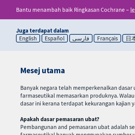
Bantu menambah baik Ringkasan Cochrane –
l
Juga terdapat dalam
English
Español
فارسی
Français
日
Mesej utama
Banyak negara telah memperkenalkan dasar u
farmaseutikal memasarkan produknya. Walau 
dasar ini kerana terdapat kekurangan kajian y
Apakah dasar pemasaran ubat?
Pembangunan and pemasaran ubat adalah sesua
farmaseutikal banyak menggunakan sumber 