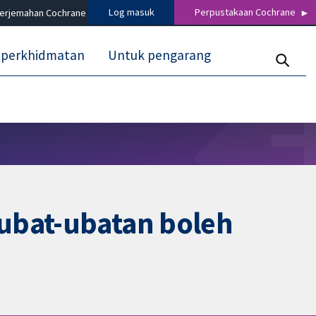
Log masuk
Perpustakaan Cochrane
terjemahan Cochrane
 perkhidmatan
Untuk pengarang
 ubat-ubatan boleh