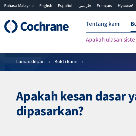
Bahasa Malaysia
English
Español
فارسی
Français
Русский
繁體中文
简体中文
Tentang kami
Bu
Apakah ulasan sist
Penapis
Laman depan
Bukti kami
Apakah kesan dasar y
dipasarkan?