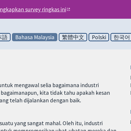
engkapkan survey ringkas ini
本語
Bahasa Malaysia
繁體中文
Polski
한국어
ntuk mengawal selia bagaimana industri
bagaimanapun, kita tidak tahu apakah kesan
ang telah dijalankan dengan baik.
tu yang sangat mahal. Oleh itu, industri
untuk mempromosikan ubat-ubatan mereka dan