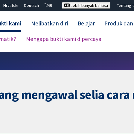
Hrvatski
Deutsch
ไทย
Lebih banyak bahasa
Tentang 
kti kami
Melibatkan diri
Belajar
Produk dan
ematik?
Mengapa bukti kami dipercayai
Tutup carian ✖
ang mengawal selia cara