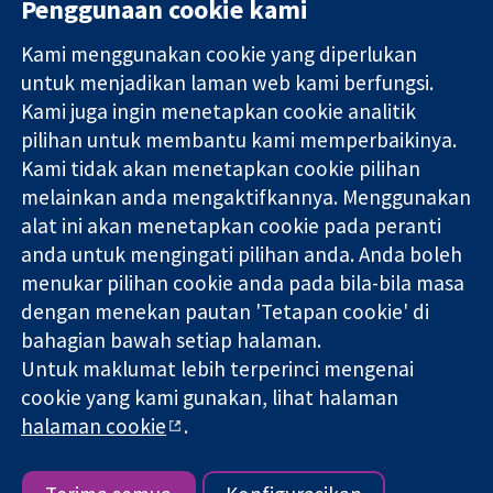
Penggunaan cookie kami
Kami menggunakan cookie yang diperlukan
11-13 Cavendish
Hubungi kita
untuk menjadikan laman web kami berfungsi.
Square
Berita
Kami juga ingin menetapkan cookie analitik
Bukti yang
London
Pejabat
pilihan untuk membantu kami memperbaikinya.
dipercayai.
W1G 0AN
akhbar
keputusan
Kami tidak akan menetapkan cookie pilihan
United Kingdom
Perihal Kami
termaklum
Pekerjaan
melainkan anda mengaktifkannya. Menggunakan
Kesihatan yang
Cochrane
alat ini akan menetapkan cookie pada peranti
lebih baik
Library
anda untuk mengingati pilihan anda. Anda boleh
menukar pilihan cookie anda pada bila-bila masa
dengan menekan pautan 'Tetapan cookie' di
Kolaborasi Cochrane ialah sebuah badan amal (no. 1045921) dan
bahagian bawah setiap halaman.
sebuah syarikat terhad oleh jaminan (no. 03044323) yang
Untuk maklumat lebih terperinci mengenai
berdaftar di England & Wales. Nombor pendaftaran VAT GB 718
2127 49.
cookie yang kami gunakan, lihat halaman
halaman cookie
.
Hak Cipta © 2026 Kolabrasi Cochrane
Terma & Syarat Laman Web
|
Penafian
|
Kerahsiaan
|
Dasar
cookie
|
Tetapan cookie