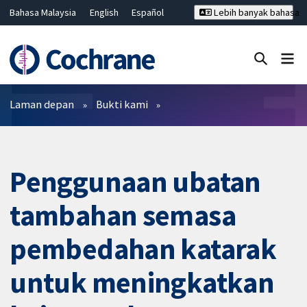
Bahasa Malaysia
English
Español
Lebih banyak bahasa
فارسی
Français
Русский
Hrvatski
Deutsch
ไทย
繁體中文
简体中文
Tutup carian ✖
Penapis
Laman depan
Bukti kami
Penggunaan ubatan
tambahan semasa
pembedahan katarak
untuk meningkatkan