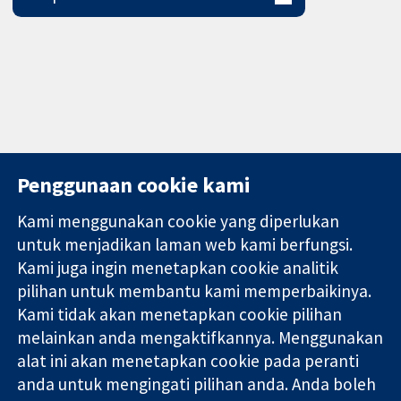
Penggunaan cookie kami
Kami menggunakan cookie yang diperlukan
11-13 Cavendish
Hubungi kita
untuk menjadikan laman web kami berfungsi.
Square
Berita
Kami juga ingin menetapkan cookie analitik
Bukti yang
London
Pejabat
pilihan untuk membantu kami memperbaikinya.
dipercayai.
W1G 0AN
akhbar
keputusan
Kami tidak akan menetapkan cookie pilihan
United Kingdom
Perihal Kami
termaklum
Pekerjaan
melainkan anda mengaktifkannya. Menggunakan
Kesihatan yang
Cochrane
alat ini akan menetapkan cookie pada peranti
lebih baik
Library
anda untuk mengingati pilihan anda. Anda boleh