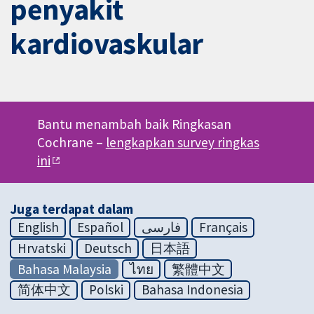
penyakit
kardiovaskular
Bantu menambah baik Ringkasan
Cochrane –
lengkapkan survey ringkas
ini
Juga terdapat dalam
English
Español
فارسی
Français
Hrvatski
Deutsch
日本語
Bahasa Malaysia
ไทย
繁體中文
简体中文
Polski
Bahasa Indonesia