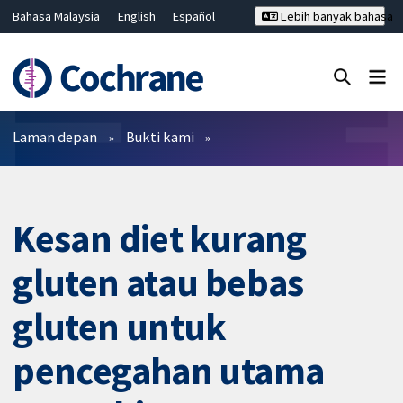
Bahasa Malaysia
English
Español
Lebih banyak bahasa
فارسی
Français
Русский
Hrvatski
Deutsch
ไทย
繁體中文
简体中文
Tutup carian ✖
Penapis
Laman depan
Bukti kami
Kesan diet kurang
gluten atau bebas
gluten untuk
pencegahan utama