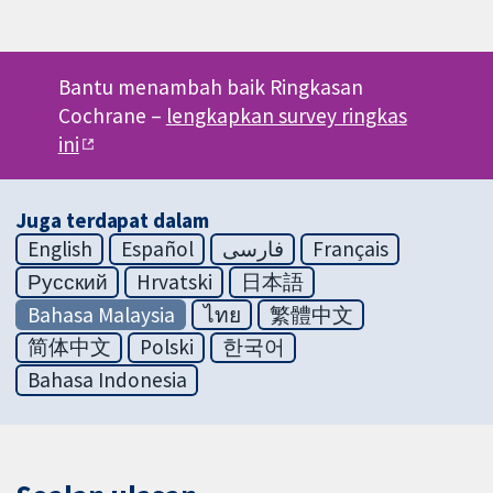
Bantu menambah baik Ringkasan
Cochrane –
lengkapkan survey ringkas
ini
Juga terdapat dalam
English
Español
فارسی
Français
Русский
Hrvatski
日本語
Bahasa Malaysia
ไทย
繁體中文
简体中文
Polski
한국어
Bahasa Indonesia