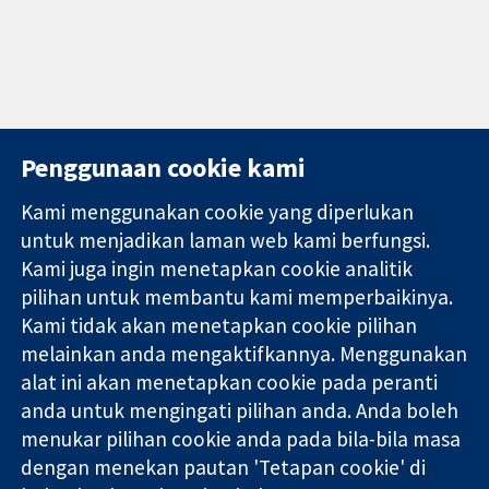
Penggunaan cookie kami
Kami menggunakan cookie yang diperlukan
11-13 Cavendish
Hubungi kita
untuk menjadikan laman web kami berfungsi.
Square
Berita
Kami juga ingin menetapkan cookie analitik
Bukti yang
London
Pejabat
pilihan untuk membantu kami memperbaikinya.
dipercayai.
W1G 0AN
akhbar
keputusan
Kami tidak akan menetapkan cookie pilihan
United Kingdom
Perihal Kami
termaklum
Pekerjaan
melainkan anda mengaktifkannya. Menggunakan
Kesihatan yang
Cochrane
alat ini akan menetapkan cookie pada peranti
lebih baik
Library
anda untuk mengingati pilihan anda. Anda boleh
menukar pilihan cookie anda pada bila-bila masa
dengan menekan pautan 'Tetapan cookie' di
Kolaborasi Cochrane ialah sebuah badan amal (no. 1045921) dan