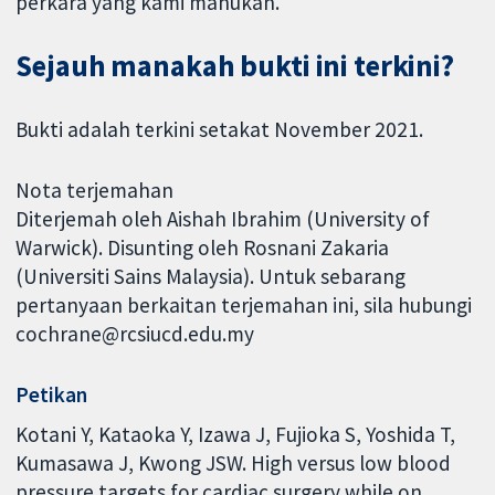
perkara yang kami mahukan.
Sejauh manakah bukti ini terkini?
Bukti adalah terkini setakat November 2021.
Nota terjemahan
Diterjemah oleh Aishah Ibrahim (University of
Warwick). Disunting oleh Rosnani Zakaria
(Universiti Sains Malaysia). Untuk sebarang
pertanyaan berkaitan terjemahan ini, sila hubungi
cochrane@rcsiucd.edu.my
Petikan
Kotani Y, Kataoka Y, Izawa J, Fujioka S, Yoshida T,
Kumasawa J, Kwong JSW. High versus low blood
pressure targets for cardiac surgery while on