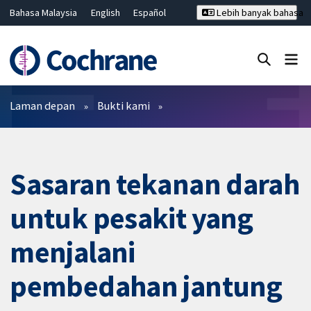
Bahasa Malaysia
English
Español
Lebih banyak bahasa
فارسی
Français
Русский
Hrvatski
Deutsch
ไทย
繁體中文
简体中文
Tutup carian ✖
Penapis
Laman depan
Bukti kami
Sasaran tekanan darah
untuk pesakit yang
menjalani
pembedahan jantung