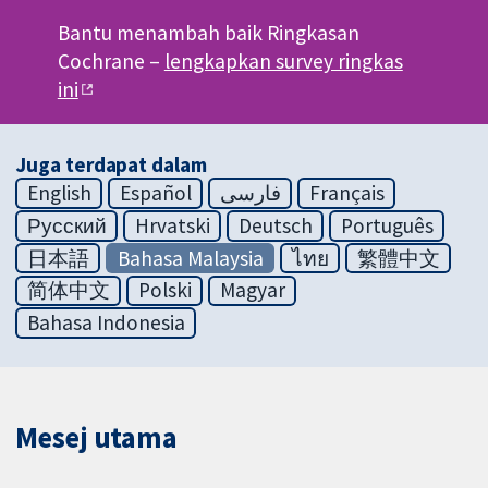
Bantu menambah baik Ringkasan
Cochrane –
lengkapkan survey ringkas
ini
Juga terdapat dalam
English
Español
فارسی
Français
Русский
Hrvatski
Deutsch
Português
日本語
Bahasa Malaysia
ไทย
繁體中文
简体中文
Polski
Magyar
Bahasa Indonesia
Mesej utama