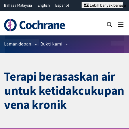
Bahasa Malaysia
English
Español
Lebih banyak bahasa
فارسی
Français
Русский
Hrvatski
Deutsch
ไทย
繁體中文
简体中文
Tutup carian ✖
Penapis
Laman depan
Bukti kami
Terapi berasaskan air
untuk ketidakcukupan
vena kronik