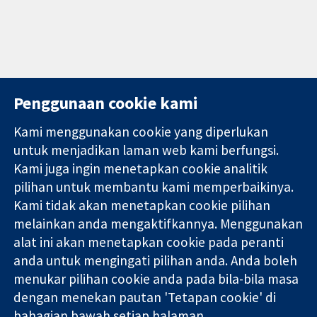
Penggunaan cookie kami
Kami menggunakan cookie yang diperlukan
11-13 Cavendish
Hubungi kita
untuk menjadikan laman web kami berfungsi.
Square
Berita
Kami juga ingin menetapkan cookie analitik
Bukti yang
London
Pejabat
pilihan untuk membantu kami memperbaikinya.
dipercayai.
W1G 0AN
akhbar
keputusan
Kami tidak akan menetapkan cookie pilihan
United Kingdom
Perihal Kami
termaklum
Pekerjaan
melainkan anda mengaktifkannya. Menggunakan
Kesihatan yang
Cochrane
alat ini akan menetapkan cookie pada peranti
lebih baik
Library
anda untuk mengingati pilihan anda. Anda boleh
menukar pilihan cookie anda pada bila-bila masa
dengan menekan pautan 'Tetapan cookie' di
Kolaborasi Cochrane ialah sebuah badan amal (no. 1045921) dan
bahagian bawah setiap halaman.