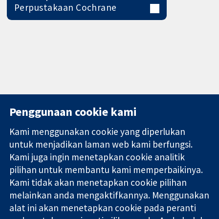
Perpustakaan Cochrane
Penggunaan cookie kami
Kami menggunakan cookie yang diperlukan
11-13 Cavendish
Hubungi kita
untuk menjadikan laman web kami berfungsi.
Square
Berita
Kami juga ingin menetapkan cookie analitik
Bukti yang
London
Pejabat
pilihan untuk membantu kami memperbaikinya.
dipercayai.
W1G 0AN
akhbar
keputusan
Kami tidak akan menetapkan cookie pilihan
United Kingdom
Perihal Kami
termaklum
Pekerjaan
melainkan anda mengaktifkannya. Menggunakan
Kesihatan yang
Cochrane
alat ini akan menetapkan cookie pada peranti
lebih baik
Library