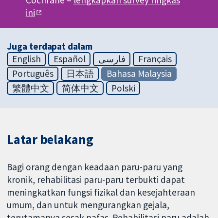
Cochrane –
lengkapkan survey ringkas
ini
Juga terdapat dalam
English
Español
فارسی
Français
Português
日本語
Bahasa Malaysia
繁體中文
简体中文
Polski
Latar belakang
Bagi orang dengan keadaan paru-paru yang
kronik, rehabilitasi paru-paru terbukti dapat
meningkatkan fungsi fizikal dan kesejahteraan
umum, dan untuk mengurangkan gejala,
terutamanya sesak nafas. Rehabilitasi paru adalah