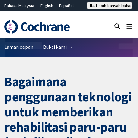
Bahasa Malaysia
English
Español
Lebih banyak bahasa
فارسی
Français
Русский
Hrvatski
Deutsch
ไทย
繁體中文
简体中文
Tutup carian ✖
Penapis
Laman depan
Bukti kami
Bagaimana
penggunaan teknologi
untuk memberikan
rehabilitasi paru-paru