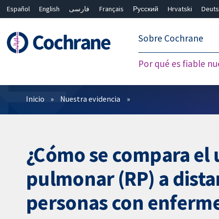
Español
English
فارسی
Français
Русский
Hrvatski
Deuts
繁體中文
简体中文
Sobre Cochrane
Por qué es fiable nu
Filtros
Inicio
Nuestra evidencia
¿Cómo se compara el u
pulmonar (RP) a dista
personas con enferm