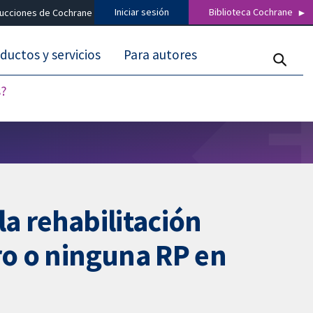
Iniciar sesión
Biblioteca Cochrane
ducciones de Cochrane
ductos y servicios
Para autores
s?
la rehabilitación
ro o ninguna RP en