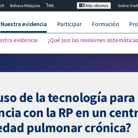
ch
Bahasa Malaysia
ไทย
Más idiomas
Sobre tra
Nuestra evidencia
Participar
Formación
Pro
estra evidencia
¿Qué son las revisiones sistemática
Cerrar búsqueda ✖
so de la tecnología para 
ncia con la RP en un cent
edad pulmonar crónica?