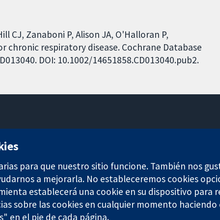
ll CJ, Zanaboni P, Alison JA, O'Halloran P,
or chronic respiratory disease. Cochrane Database
: CD013040. DOI: 10.1002/14651858.CD013040.pub2.
11-13 Cavendish Square
kies
Londres
W1G 0AN
arias para que nuestro sitio funcione. También nos gus
Reino Unido
ayudarnos a mejorarla. No estableceremos cookies opci
amienta establecerá una cookie en su dispositivo para r
ias sobre las cookies en cualquier momento haciendo c
s" en el pie de cada página.