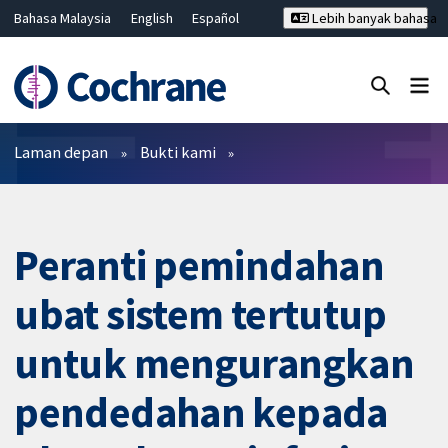
Bahasa Malaysia
English
Español
Lebih banyak bahasa
فارسی
Français
Русский
Hrvatski
Deutsch
ไทย
繁體中文
简体中文
Tutup carian ✖
Penapis
Laman depan
Bukti kami
Peranti pemindahan
ubat sistem tertutup
untuk mengurangkan
pendedahan kepada