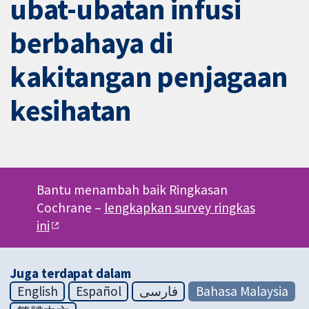
ubat-ubatan infusi
berbahaya di
kakitangan penjagaan
kesihatan
Bantu menambah baik Ringkasan
Cochrane –
lengkapkan survey ringkas
ini
Juga terdapat dalam
English
Español
فارسی
Bahasa Malaysia