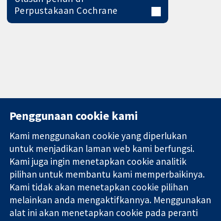
Perpustakaan Cochrane
Penggunaan cookie kami
Kami menggunakan cookie yang diperlukan
11-13 Cavendish
Hubungi kita
untuk menjadikan laman web kami berfungsi.
Square
Berita
Kami juga ingin menetapkan cookie analitik
Bukti yang
London
Pejabat
pilihan untuk membantu kami memperbaikinya.
dipercayai.
W1G 0AN
akhbar
keputusan
Kami tidak akan menetapkan cookie pilihan
United Kingdom
Perihal Kami
termaklum
Pekerjaan
melainkan anda mengaktifkannya. Menggunakan
Kesihatan yang
Cochrane
alat ini akan menetapkan cookie pada peranti
lebih baik
Library