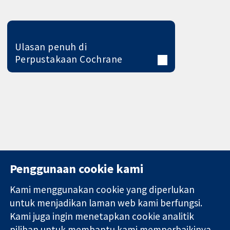
Ulasan penuh di
Perpustakaan Cochrane
Penggunaan cookie kami
Kami menggunakan cookie yang diperlukan
11-13 Cavendish
Hubungi kita
untuk menjadikan laman web kami berfungsi.
Square
Berita
Kami juga ingin menetapkan cookie analitik
Bukti yang
London
Pejabat
pilihan untuk membantu kami memperbaikinya.
dipercayai.