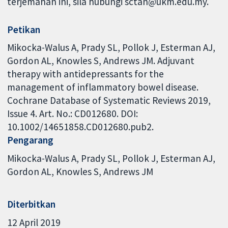
terjemahan ini, sila hubungi sctan@ukm.edu.my.
Petikan
Mikocka-Walus A, Prady SL, Pollok J, Esterman AJ,
Gordon AL, Knowles S, Andrews JM. Adjuvant
therapy with antidepressants for the
management of inflammatory bowel disease.
Cochrane Database of Systematic Reviews 2019,
Issue 4. Art. No.: CD012680. DOI:
10.1002/14651858.CD012680.pub2.
Pengarang
Mikocka-Walus A
Prady SL
Pollok J
Esterman AJ
Gordon AL
Knowles S
Andrews JM
Diterbitkan
12 April 2019