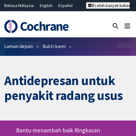
Bahasa Malaysia
English
Español
Lebih banyak bahasa
فارسی
Français
Русский
Hrvatski
Deutsch
ไทย
繁體中文
简体中文
Tutup carian ✖
Penapis
Laman depan
Bukti kami
Antidepresan untuk
penyakit radang usus
Bantu menambah baik Ringkasan