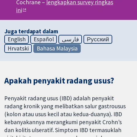
Cochrane –
lengkapkan survey ringkas
ini
Juga terdapat dalam
English
Español
فارسی
Русский
Hrvatski
Bahasa Malaysia
Apakah penyakit radang usus?
Penyakit radang usus (IBD) adalah penyakit
radang kronik yang melibatkan salur gastrousus
(kolon atau usus kecil atau kedua-duanya). IBD
kebanyakannya merangkumi penyakit Crohn’s
dan kolitis ulseratif. Simptom IBD termasuklah