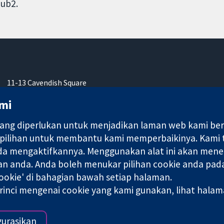
ub2.
11-13 Cavendish Square
London
mi
W1G 0AN
United Kingdom
ng diperlukan untuk menjadikan laman web kami berfu
 pilihan untuk membantu kami memperbaikinya. Kami
nda mengaktifkannya. Menggunakan alat ini akan mene
an anda. Anda boleh menukar pilihan cookie anda pada
ebuah syarikat terhad oleh jaminan (no. 03044323) yang berdaftar
okie' di bahagian bawah setiap halaman.
rinci mengenai cookie yang kami gunakan, lihat hala
Terma & Syarat L
gurasikan