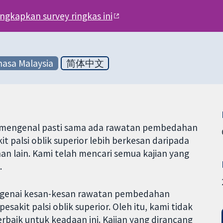
engkapkan survey ringkas ini
asa Malaysia
简体中文
k mengenal pasti sama ada rawatan pembedahan
t palsi oblik superior lebih berkesan daripada
 lain. Kami telah mencari semua kajian yang
.
mengenai kesan-kesan rawatan pembedahan
sakit palsi oblik superior. Oleh itu, kami tidak
aik untuk keadaan ini. Kajian yang dirancang