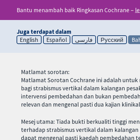
Bantu menambah baik Ringkasan Cochrane –
l
Juga terdapat dalam
English
Español
فارسی
Русский
Bah
Matlamat sorotan:
Matlamat Sorotan Cochrane ini adalah untu
bagi strabismus vertikal dalam kalangan pesaki
intervensi pembedahan dan bukan pembedahan
relevan dan mengenal pasti dua kajian klinikal
Mesej utama: Tiada bukti berkualiti tinggi 
terhadap strabismus vertikal dalam kalangan pe
dapat mengenal pasti kaedah pembedahan terb