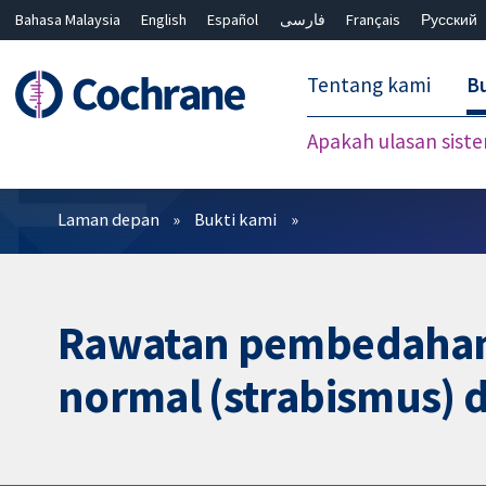
Bahasa Malaysia
English
Español
فارسی
Français
Русский
繁體中文
简体中文
Tentang kami
Bu
Apakah ulasan sist
Penapis
Laman depan
Bukti kami
Rawatan pembedahan b
normal (strabismus) d