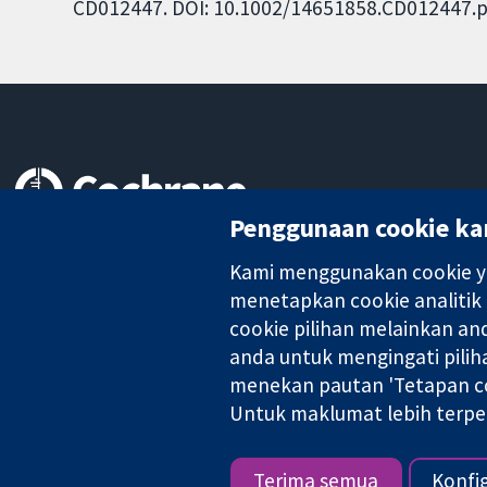
CD012447. DOI: 10.1002/14651858.CD012447.p
Penggunaan cookie ka
Bukti yang dipercayai.
keputusan termaklum
Kami menggunakan cookie ya
Kesihatan yang lebih baik
menetapkan cookie analitik
cookie pilihan melainkan a
anda untuk mengingati pilih
Kolaborasi Cochrane ialah sebuah badan amal (no. 1045921) dan s
menekan pautan 'Tetapan co
Untuk maklumat lebih terpe
Hak Cipta © 2026 Kolabrasi Cochrane
Terima semua
Konfi