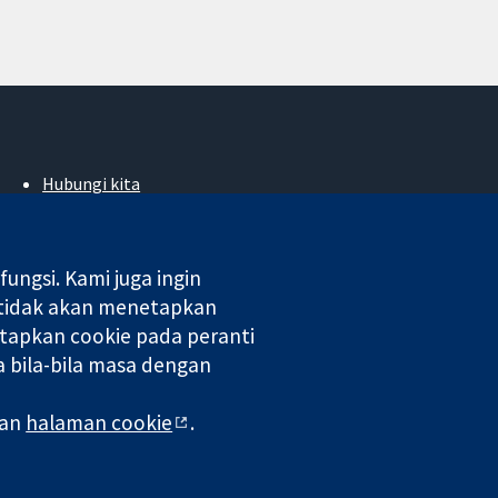
Hubungi kita
Berita
Pejabat akhbar
Perihal Kami
ngsi. Kami juga ingin
Pekerjaan
 tidak akan menetapkan
Cochrane Library
tapkan cookie pada peranti
 bila-bila masa dengan
 di England & Wales. Nombor pendaftaran VAT GB 718 2127 49.
man
halaman cookie
.
aman Web
|
Penafian
|
Kerahsiaan
|
Dasar cookie
|
Tetapan cookie