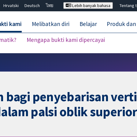
Hrvatski
Deutsch
ไทย
Lebih banyak bahasa
Tentang 
kti kami
Melibatkan diri
Belajar
Produk dan
ematik?
Mengapa bukti kami dipercayai
Tutup carian ✖
agi penyebarisan verti
alam palsi oblik superio