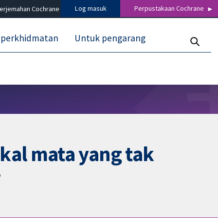
Log masuk
Perpustakaan Cochrane
terjemahan Cochrane
 perkhidmatan
Untuk pengarang
kal mata yang tak
r