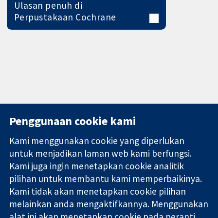
Ulasan penuh di
Perpustakaan Cochrane
Penggunaan cookie kami
Kami menggunakan cookie yang diperlukan
11-13 Cavendish
Hubungi kita
untuk menjadikan laman web kami berfungsi.
Square
Berita
Kami juga ingin menetapkan cookie analitik
Bukti yang
London
Pejabat
pilihan untuk membantu kami memperbaikinya.
dipercayai.
W1G 0AN
akhbar
keputusan
Kami tidak akan menetapkan cookie pilihan
United Kingdom
Perihal Kami
termaklum
Pekerjaan
melainkan anda mengaktifkannya. Menggunakan
Kesihatan yang
Cochrane
alat ini akan menetapkan cookie pada peranti