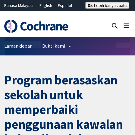
Bahasa Malaysia
English
Español
Lebih banyak bahasa
فارسی
Français
Русский
Hrvatski
Deutsch
ไทย
繁體中文
简体中文
Tutup carian ✖
Penapis
Laman depan
Bukti kami
Program berasaskan
sekolah untuk
memperbaiki
penggunaan kawalan