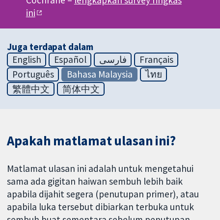
Cochrane –
lengkapkan survey ringkas
ini
Juga terdapat dalam
English
Español
فارسی
Français
Português
Bahasa Malaysia
ไทย
繁體中文
简体中文
Apakah matlamat ulasan ini?
Matlamat ulasan ini adalah untuk mengetahui
sama ada gigitan haiwan sembuh lebih baik
apabila dijahit segera (penutupan primer), atau
apabila luka tersebut dibiarkan terbuka untuk
sembuh buat sementara sebelum penutupan