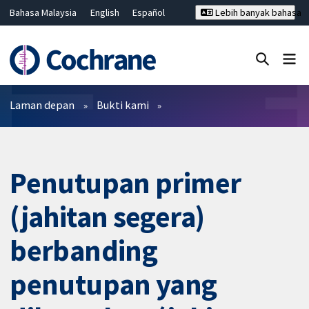
Bahasa Malaysia
English
Español
Lebih banyak bahasa
فارسی
Français
Русский
Hrvatski
Deutsch
ไทย
繁體中文
简体中文
Tutup carian ✖
Penapis
Laman depan
Bukti kami
Penutupan primer
(jahitan segera)
berbanding
penutupan yang