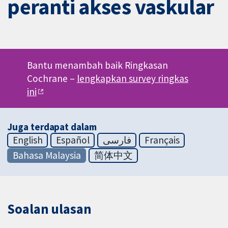
peranti akses vaskular
Bantu menambah baik Ringkasan
Cochrane –
lengkapkan survey ringkas
ini
Juga terdapat dalam
English
Español
فارسی
Français
Bahasa Malaysia
简体中文
Soalan ulasan