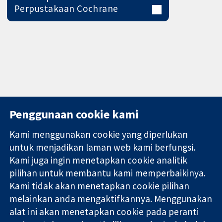
Perpustakaan Cochrane
Penggunaan cookie kami
Kami menggunakan cookie yang diperlukan
11-13 Cavendish
Hubungi kita
untuk menjadikan laman web kami berfungsi.
Square
Berita
Kami juga ingin menetapkan cookie analitik
Bukti yang
London
Pejabat
pilihan untuk membantu kami memperbaikinya.
dipercayai.
W1G 0AN
akhbar
keputusan
Kami tidak akan menetapkan cookie pilihan
United Kingdom
Perihal Kami
termaklum
Pekerjaan
melainkan anda mengaktifkannya. Menggunakan
Kesihatan yang
Cochrane
alat ini akan menetapkan cookie pada peranti
lebih baik
Library