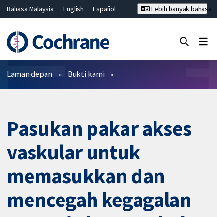
Bahasa Malaysia
English
Español
Lebih banyak bahasa
فارسی
Français
Русский
Hrvatski
Deutsch
ไทย
繁體中文
简体中文
Tutup carian ✖
Penapis
Laman depan
Bukti kami
Pasukan pakar akses
vaskular untuk
memasukkan dan
mencegah kegagalan