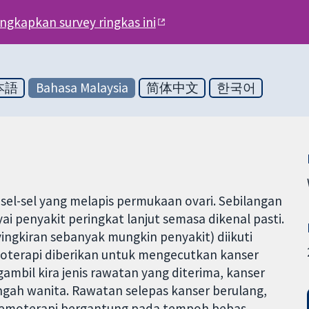
engkapkan survey ringkas ini
本語
Bahasa Malaysia
简体中文
한국어
 sel-sel yang melapis permukaan ovari. Sebilangan
i penyakit peringkat lanjut semasa dikenal pasti.
gkiran sebanyak mungkin penyakit) diikuti
oterapi diberikan untuk mengecutkan kanser
bil kira jenis rawatan yang diterima, kanser
ngah wanita. Rawatan selepas kanser berulang,
 kemoterapi bergantung pada tempoh bebas