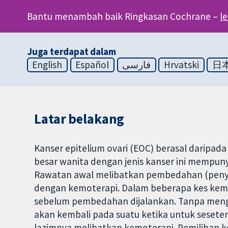
Bantu menambah baik Ringkasan Cochrane –
l
Juga terdapat dalam
English
Español
فارسی
Hrvatski
日
Latar belakang
Kanser epitelium ovari (EOC) berasal daripada
besar wanita dengan jenis kanser ini mempunya
Rawatan awal melibatkan pembedahan (penyin
dengan kemoterapi. Dalam beberapa kes kem
sebelum pembedahan dijalankan. Tanpa mengam
akan kembali pada suatu ketika untuk sesete
lazimnya melibatkan kemoterapi. Pemilihan