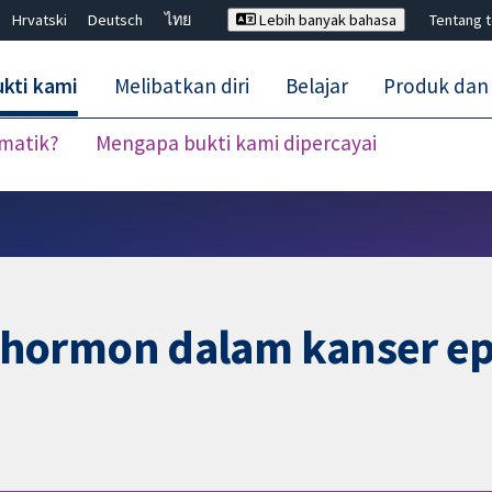
Hrvatski
Deutsch
ไทย
Lebih banyak bahasa
Tentang 
kti kami
Melibatkan diri
Belajar
Produk dan
ematik?
Mengapa bukti kami dipercayai
Tutup carian ✖
hormon dalam kanser epi