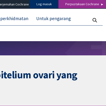
Log masuk
Perpustakaan Cochrane
terjemahan Cochrane
 perkhidmatan
Untuk pengarang
telium ovari yang