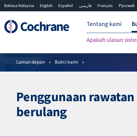
Bahasa Malaysia
English
Español
فارسی
Français
Русский
繁體中文
简体中文
Tentang kami
Bu
Apakah ulasan sist
Penapis
Laman depan
Bukti kami
Penggunaan rawatan 
berulang