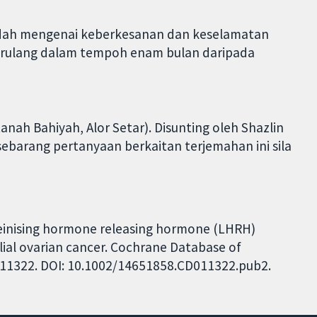
rendah mengenai keberkesanan dan keselamatan
erulang dalam tempoh enam bulan daripada
anah Bahiyah, Alor Setar). Disunting oleh Shazlin
 sebarang pertanyaan berkaitan terjemahan ini sila
teinising hormone releasing hormone (LHRH)
lial ovarian cancer. Cochrane Database of
CD011322. DOI: 10.1002/14651858.CD011322.pub2.