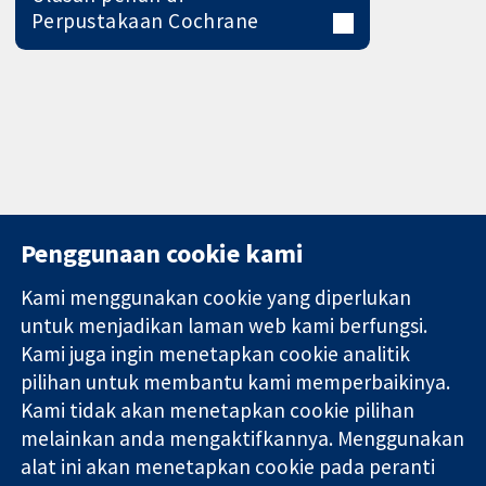
Perpustakaan Cochrane
Penggunaan cookie kami
Kami menggunakan cookie yang diperlukan
11-13 Cavendish
Hubungi kita
untuk menjadikan laman web kami berfungsi.
Square
Berita
Kami juga ingin menetapkan cookie analitik
Bukti yang
London
Pejabat
dipercayai.
pilihan untuk membantu kami memperbaikinya.
W1G 0AN
akhbar
keputusan
United Kingdom
Perihal Kami
Kami tidak akan menetapkan cookie pilihan
termaklum
Pekerjaan
melainkan anda mengaktifkannya. Menggunakan
Kesihatan yang
Cochrane
alat ini akan menetapkan cookie pada peranti
lebih baik
Library