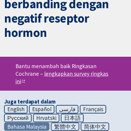
berbanding dengan
negatif reseptor
hormon
Bantu menambah baik Ringkasan
Cochrane –
lengkapkan survey ringkas
ini
Juga terdapat dalam
English
Español
فارسی
Français
Русский
Hrvatski
日本語
Bahasa Malaysia
繁體中文
简体中文