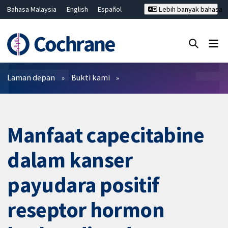
Bahasa Malaysia
English
Español
Lebih banyak bahasa
فارسی
Français
Русский
Hrvatski
Deutsch
ไทย
繁體中文
简体中文
Tutup carian ✖
Penapis
Laman depan
Bukti kami
Manfaat capecitabine
dalam kanser
payudara positif
reseptor hormon