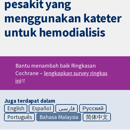
pesakit yang
menggunakan kateter
untuk hemodialisis
Bantu menambah baik Ringkasan
Cochrane –
lengkapkan survey ringkas
ini
Juga terdapat dalam
English
Español
فارسی
Русский
Português
Bahasa Malaysia
简体中文