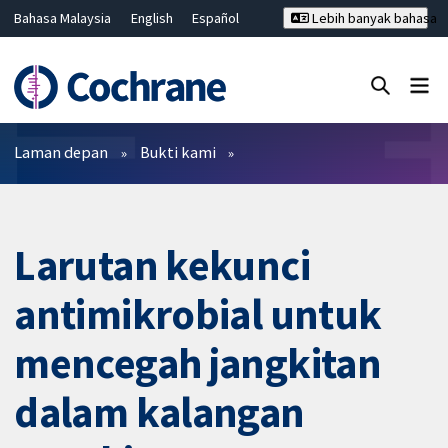
Bahasa Malaysia
English
Español
Lebih banyak bahasa
فارسی
Français
Русский
Hrvatski
Deutsch
ไทย
繁體中文
简体中文
Tutup carian ✖
Penapis
Laman depan
Bukti kami
Larutan kekunci
antimikrobial untuk
mencegah jangkitan
dalam kalangan