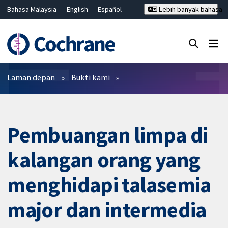
Bahasa Malaysia
English
Español
Lebih banyak bahasa
فارسی
Français
Русский
Hrvatski
Deutsch
ไทย
繁體中文
简体中文
Tutup carian ✖
Penapis
Laman depan
Bukti kami
Pembuangan limpa di
kalangan orang yang
menghidapi talasemia
major dan intermedia