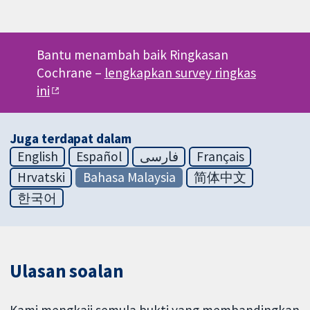
Bantu menambah baik Ringkasan
Cochrane –
lengkapkan survey ringkas
ini
Juga terdapat dalam
English
Español
فارسی
Français
Hrvatski
Bahasa Malaysia
简体中文
한국어
Ulasan soalan