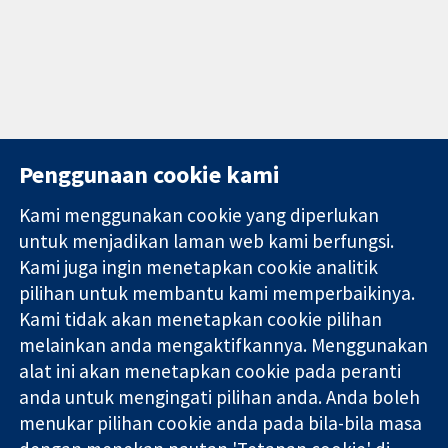
Penggunaan cookie kami
Kami menggunakan cookie yang diperlukan
11-13 Cavendish
Hubungi kita
untuk menjadikan laman web kami berfungsi.
Square
Berita
Kami juga ingin menetapkan cookie analitik
Bukti yang
London
Pejabat
pilihan untuk membantu kami memperbaikinya.
dipercayai.
W1G 0AN
akhbar
keputusan
Kami tidak akan menetapkan cookie pilihan
United Kingdom
Perihal Kami
termaklum
Pekerjaan
melainkan anda mengaktifkannya. Menggunakan
Kesihatan yang
Cochrane
alat ini akan menetapkan cookie pada peranti
lebih baik
Library
anda untuk mengingati pilihan anda. Anda boleh
menukar pilihan cookie anda pada bila-bila masa