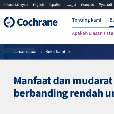
Bahasa Malaysia
English
Español
فارسی
Français
Русский
繁體中文
简体中文
Tentang kami
Bu
Apakah ulasan sist
Penapis
Laman depan
Bukti kami
Manfaat dan mudarat 
berbanding rendah unt