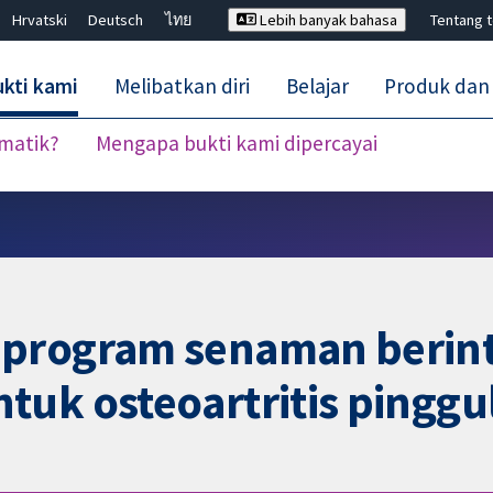
Hrvatski
Deutsch
ไทย
Lebih banyak bahasa
Tentang 
kti kami
Melibatkan diri
Belajar
Produk dan
ematik?
Mengapa bukti kami dipercayai
Tutup carian ✖
program senaman berinte
uk osteoartritis pinggul