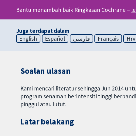
Bantu menambah baik Ringkasan Cochrane –
l
Juga terdapat dalam
English
Español
فارسی
Français
Hrv
Soalan ulasan
Kami mencari literatur sehingga Jun 2014 u
program senaman berintensiti tinggi berband
pinggul atau lutut.
Latar belakang