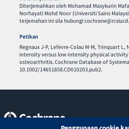
Diterjemahkan oleh Mohamad Masykurin Mafauzy
Norhayati Mohd Noor (Universiti Sains Malays
terjemahan ini sila hubungi cochrane@rcsiuc
Petikan
Regnaux J-P, Lefevre-Colau M-M, Trinquart L, 
intensity versus low-intensity physical activity
osteoarthritis. Cochrane Database of Systemati
10.1002/14651858.CD010203.pub2.
Penggunaan cookie ka