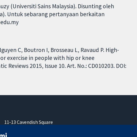
 (Universiti Sains Malaysia). Disunting oleh
ia). Untuk sebarang pertanyaan berkaitan
d.edu.my
Nguyen C, Boutron I, Brosseau L, Ravaud P. High-
 or exercise in people with hip or knee
c Reviews 2015, Issue 10. Art. No.: CD010203. DOI:
11-13 Cavendish Square
London
mi
W1G 0AN