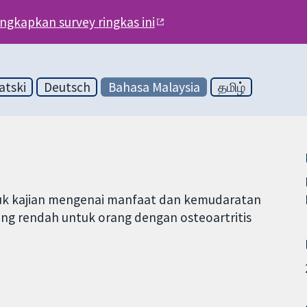
engkapkan survey ringkas ini
atski
Deutsch
Bahasa Malaysia
தமிழ்
ntuk kajian mengenai manfaat dan kemudaratan
ing rendah untuk orang dengan osteoartritis