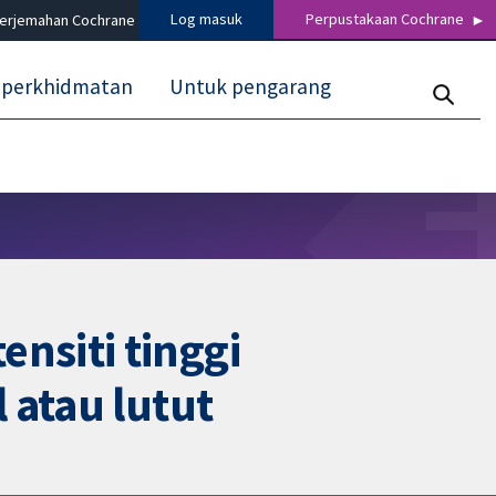
Log masuk
Perpustakaan Cochrane
terjemahan Cochrane
 perkhidmatan
Untuk pengarang
nsiti tinggi
 atau lutut