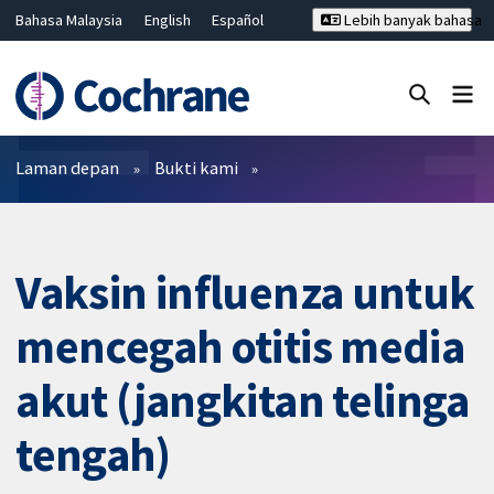
Bahasa Malaysia
English
Español
Lebih banyak bahasa
فارسی
Français
Русский
Hrvatski
Deutsch
ไทย
繁體中文
简体中文
Tutup carian ✖
Penapis
Laman depan
Bukti kami
Vaksin influenza untuk
mencegah otitis media
akut (jangkitan telinga
tengah)