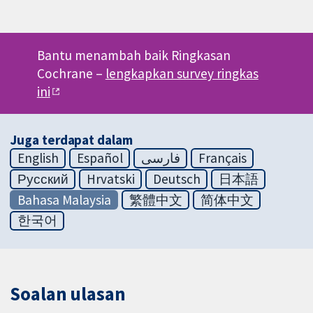
Bantu menambah baik Ringkasan
Cochrane –
lengkapkan survey ringkas
ini
Juga terdapat dalam
English
Español
فارسی
Français
Русский
Hrvatski
Deutsch
日本語
Bahasa Malaysia
繁體中文
简体中文
한국어
Soalan ulasan