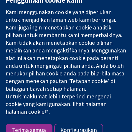
Penggunaan cookie kami
Kami menggunakan cookie yang diperlukan
11-13 Cavendish
Hubungi kita
untuk menjadikan laman web kami berfungsi.
Square
Berita
Kami juga ingin menetapkan cookie analitik
Bukti yang
London
Pejabat
pilihan untuk membantu kami memperbaikinya.
dipercayai.
W1G 0AN
akhbar
keputusan
Kami tidak akan menetapkan cookie pilihan
United Kingdom
Perihal Kami
termaklum
Pekerjaan
melainkan anda mengaktifkannya. Menggunakan
Kesihatan yang
Cochrane
alat ini akan menetapkan cookie pada peranti
lebih baik
Library
anda untuk mengingati pilihan anda. Anda boleh
menukar pilihan cookie anda pada bila-bila masa
dengan menekan pautan 'Tetapan cookie' di
Kolaborasi Cochrane ialah sebuah badan amal (no. 1045921) dan
bahagian bawah setiap halaman.
sebuah syarikat terhad oleh jaminan (no. 03044323) yang
Untuk maklumat lebih terperinci mengenai
berdaftar di England & Wales. Nombor pendaftaran VAT GB 718
2127 49.
cookie yang kami gunakan, lihat halaman
halaman cookie
.
Hak Cipta © 2026 Kolabrasi Cochrane
Terma & Syarat Laman Web
|
Penafian
|
Kerahsiaan
|
Dasar
cookie
|
Tetapan cookie
Terima semua
Konfigurasikan