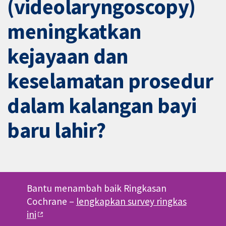
(videolaryngoscopy)
meningkatkan
kejayaan dan
keselamatan prosedur
dalam kalangan bayi
baru lahir?
Bantu menambah baik Ringkasan
Cochrane –
lengkapkan survey ringkas
ini