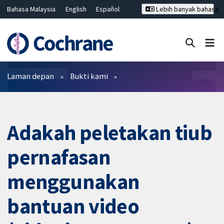
Bahasa Malaysia
English
Español
Lebih banyak bahasa
فارسی
Français
Русский
Hrvatski
Deutsch
ไทย
繁體中文
简体中文
Tutup carian ✖
Penapis
Laman depan
Bukti kami
Adakah peletakan tiub
pernafasan
menggunakan
bantuan video