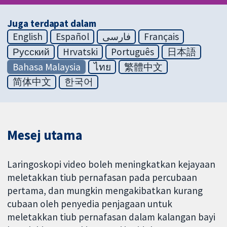
Juga terdapat dalam
English
Español
فارسی
Français
Русский
Hrvatski
Português
日本語
Bahasa Malaysia
ไทย
繁體中文
简体中文
한국어
Mesej utama
Laringoskopi video boleh meningkatkan kejayaan
meletakkan tiub pernafasan pada percubaan
pertama, dan mungkin mengakibatkan kurang
cubaan oleh penyedia penjagaan untuk
meletakkan tiub pernafasan dalam kalangan bayi