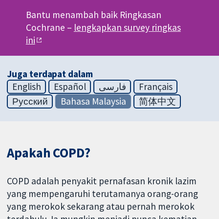
Bantu menambah baik Ringkasan
Cochrane –
lengkapkan survey ringkas
ini
Juga terdapat dalam
English
Español
فارسی
Français
Русский
Bahasa Malaysia
简体中文
Apakah COPD?
COPD adalah penyakit pernafasan kronik lazim
yang mempengaruhi terutamanya orang-orang
yang merokok sekarang atau pernah merokok
terdahulu. Ia mungkin menjadi punca kematian