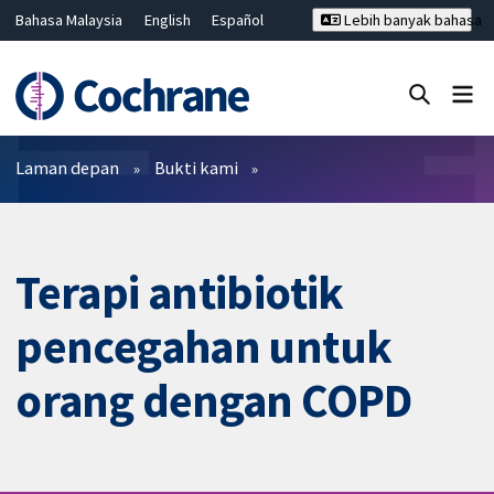
Bahasa Malaysia
English
Español
Lebih banyak bahasa
فارسی
Français
Русский
Hrvatski
Deutsch
ไทย
繁體中文
简体中文
Tutup carian ✖
Penapis
Laman depan
Bukti kami
Terapi antibiotik
pencegahan untuk
orang dengan COPD