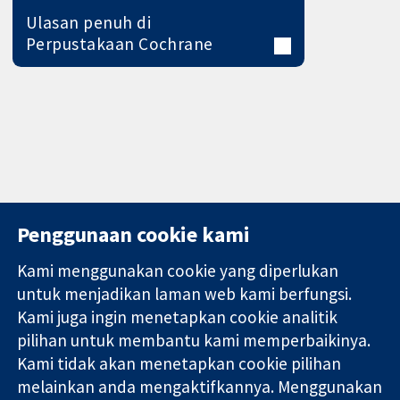
Ulasan penuh di
Perpustakaan Cochrane
Penggunaan cookie kami
Kami menggunakan cookie yang diperlukan
11-13 Cavendish
Hubungi kita
untuk menjadikan laman web kami berfungsi.
Square
Berita
Kami juga ingin menetapkan cookie analitik
Bukti yang
London
Pejabat
pilihan untuk membantu kami memperbaikinya.
dipercayai.
W1G 0AN
akhbar
keputusan
Kami tidak akan menetapkan cookie pilihan
United Kingdom
Perihal Kami
termaklum
Pekerjaan
melainkan anda mengaktifkannya. Menggunakan
Kesihatan yang