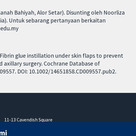
anah Bahiyah, Alor Setar). Disunting oleh Noorliza
ysia). Untuk sebarang pertanyaan berkaitan
d.edu.my
ibrin glue instillation under skin flaps to prevent
 axillary surgery. Cochrane Database of
CD009557. DOI: 10.1002/14651858.CD009557.pub2.
11-13 Cavendish Square
London
mi
W1G 0AN