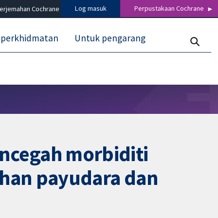
Log masuk
Perpustakaan Cochrane
terjemahan Cochrane
 perkhidmatan
Untuk pengarang
mencegah morbiditi
ahan payudara dan