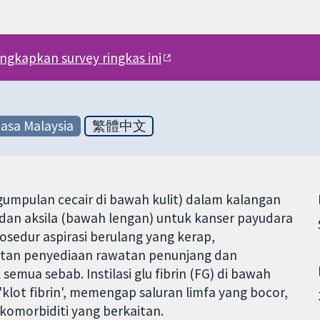
engkapkan survey ringkas ini
asa Malaysia
繁體中文
ngumpulan cecair di bawah kulit) dalam kalangan
an aksila (bawah lengan) untuk kanser payudara
sedur aspirasi berulang yang kerap,
atan penyediaan rawatan penunjang dan
emua sebab. Instilasi glu fibrin (FG) di bawah
klot fibrin', memengap saluran limfa yang bocor,
morbiditi yang berkaitan.