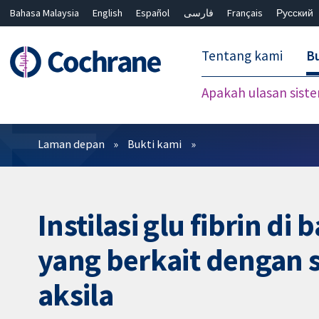
Bahasa Malaysia
English
Español
فارسی
Français
Русский
繁體中文
简体中文
Tentang kami
Bu
Apakah ulasan sist
Penapis
Laman depan
Bukti kami
Instilasi glu fibrin d
yang berkait dengan
aksila