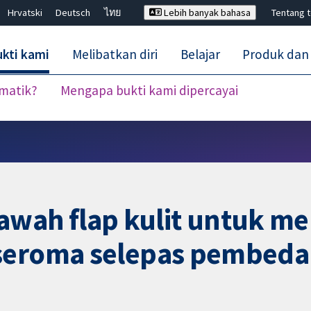
Hrvatski
Deutsch
ไทย
Lebih banyak bahasa
Tentang 
kti kami
Melibatkan diri
Belajar
Produk dan
ematik?
Mengapa bukti kami dipercayai
Tutup carian ✖
i bawah flap kulit untuk 
 seroma selepas pembed