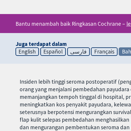
Bantu menambah baik Ringkasan Cochrane –
l
Juga terdapat dalam
English
Español
فارسی
Français
Bah
Insiden lebih tinggi seroma postoperatif (pe
orang yang menjalani pembedahan payudara d
memanjangkan tempoh tinggal di hospital, pro
meningkatkan kos penyakit payudara, kelew
seterusnya berpotensi mengurangkan survival s
flap kulit selepas pembedahan menghasilkan '
dan mengurangan pembentukan seroma dan ko