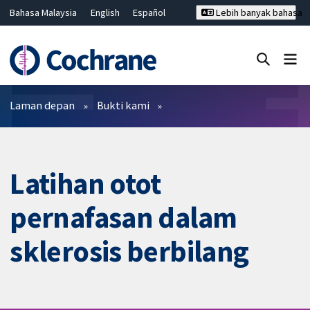
Bahasa Malaysia
English
Español
Lebih banyak bahasa
فارسی
Français
Русский
Hrvatski
Deutsch
ไทย
繁體中文
简体中文
Tutup carian ✖
Penapis
Laman depan
Bukti kami
Latihan otot
pernafasan dalam
sklerosis berbilang