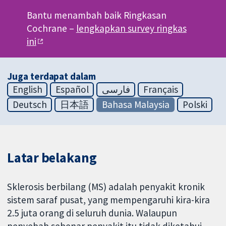
Bantu menambah baik Ringkasan
Cochrane –
lengkapkan survey ringkas
ini
Juga terdapat dalam
English
Español
فارسی
Français
Deutsch
日本語
Bahasa Malaysia
Polski
Latar belakang
Sklerosis berbilang (MS) adalah penyakit kronik
sistem saraf pusat, yang mempengaruhi kira-kira
2.5 juta orang di seluruh dunia. Walaupun
penyebab sebenar penyakit itu tidak diketahui,