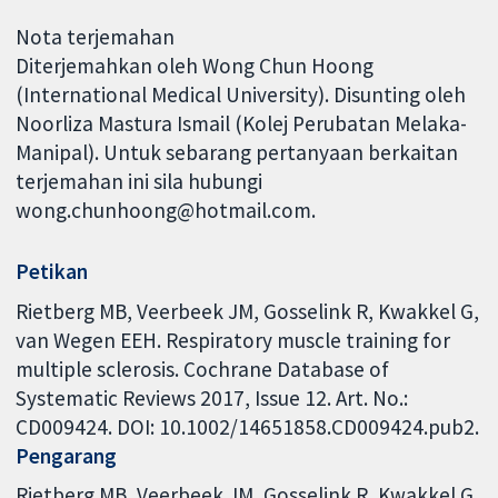
Nota terjemahan
Diterjemahkan oleh Wong Chun Hoong
(International Medical University). Disunting oleh
Noorliza Mastura Ismail (Kolej Perubatan Melaka-
Manipal). Untuk sebarang pertanyaan berkaitan
terjemahan ini sila hubungi
wong.chunhoong@hotmail.com.
Petikan
Rietberg MB, Veerbeek JM, Gosselink R, Kwakkel G,
van Wegen EEH. Respiratory muscle training for
multiple sclerosis. Cochrane Database of
Systematic Reviews 2017, Issue 12. Art. No.:
CD009424. DOI: 10.1002/14651858.CD009424.pub2.
Pengarang
Rietberg MB
Veerbeek JM
Gosselink R
Kwakkel G