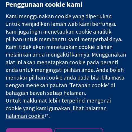
Penggunaan cookie kami
Kami menggunakan cookie yang diperlukan
11-13 Cavendish
Hubungi kita
untuk menjadikan laman web kami berfungsi.
Square
Berita
Kami juga ingin menetapkan cookie analitik
Bukti yang
London
Pejabat
pilihan untuk membantu kami memperbaikinya.
dipercayai.
W1G 0AN
akhbar
keputusan
Kami tidak akan menetapkan cookie pilihan
United Kingdom
Perihal Kami
termaklum
Pekerjaan
melainkan anda mengaktifkannya. Menggunakan
Kesihatan yang
Cochrane
alat ini akan menetapkan cookie pada peranti
lebih baik
Library
anda untuk mengingati pilihan anda. Anda boleh
menukar pilihan cookie anda pada bila-bila masa
dengan menekan pautan 'Tetapan cookie' di
Kolaborasi Cochrane ialah sebuah badan amal (no. 1045921) dan
bahagian bawah setiap halaman.
sebuah syarikat terhad oleh jaminan (no. 03044323) yang
Untuk maklumat lebih terperinci mengenai
berdaftar di England & Wales. Nombor pendaftaran VAT GB 718
cookie yang kami gunakan, lihat halaman
2127 49.
halaman cookie
.
Hak Cipta © 2026 Kolabrasi Cochrane
Terma & Syarat Laman Web
|
Penafian
|
Kerahsiaan
|
Dasar