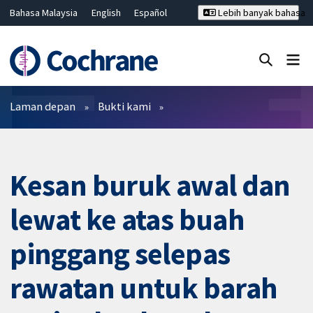
Bahasa Malaysia
English
Español
Lebih banyak bahasa
فارسی
Français
Русский
Hrvatski
Deutsch
ไทย
繁體中文
简体中文
Tutup carian ✖
Penapis
Laman depan
Bukti kami
Kesan buruk awal dan
lewat ke atas buah
pinggang selepas
rawatan untuk barah