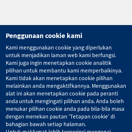
Penggunaan cookie kami
Kami menggunakan cookie yang diperlukan
11-13 Cavendish
Hubungi kita
untuk menjadikan laman web kami berfungsi.
Square
Berita
Kami juga ingin menetapkan cookie analitik
Bukti yang
London
Pejabat
pilihan untuk membantu kami memperbaikinya.
dipercayai.
W1G 0AN
akhbar
keputusan
United Kingdom
Perihal Kami
Kami tidak akan menetapkan cookie pilihan
termaklum
Pekerjaan
melainkan anda mengaktifkannya. Menggunakan
Kesihatan yang
Cochrane
alat ini akan menetapkan cookie pada peranti
lebih baik
Library
anda untuk mengingati pilihan anda. Anda boleh
menukar pilihan cookie anda pada bila-bila masa
dengan menekan pautan 'Tetapan cookie' di
Kolaborasi Cochrane ialah sebuah badan amal (no. 1045921) dan
bahagian bawah setiap halaman.
sebuah syarikat terhad oleh jaminan (no. 03044323) yang
Untuk maklumat lebih terperinci mengenai