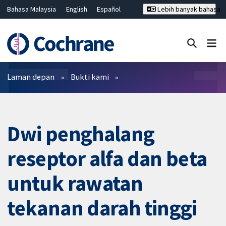
Bahasa Malaysia
English
Español
Lebih banyak bahasa
فارسی
Français
Русский
Hrvatski
Deutsch
ไทย
繁體中文
简体中文
Tutup carian ✖
Penapis
Laman depan
Bukti kami
Dwi penghalang
reseptor alfa dan beta
untuk rawatan
tekanan darah tinggi