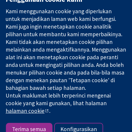
Kami menggunakan cookie yang diperlukan
11-13 Cavendish
Hubungi kita
untuk menjadikan laman web kami berfungsi.
Square
Berita
Kami juga ingin menetapkan cookie analitik
Bukti yang
London
Pejabat
pilihan untuk membantu kami memperbaikinya.
dipercayai.
W1G 0AN
akhbar
keputusan
Kami tidak akan menetapkan cookie pilihan
United Kingdom
Perihal Kami
termaklum
Pekerjaan
melainkan anda mengaktifkannya. Menggunakan
Kesihatan yang
Cochrane
alat ini akan menetapkan cookie pada peranti
lebih baik
Library
anda untuk mengingati pilihan anda. Anda boleh
menukar pilihan cookie anda pada bila-bila masa
dengan menekan pautan 'Tetapan cookie' di
Kolaborasi Cochrane ialah sebuah badan amal (no. 1045921) dan
bahagian bawah setiap halaman.
sebuah syarikat terhad oleh jaminan (no. 03044323) yang
Untuk maklumat lebih terperinci mengenai
berdaftar di England & Wales. Nombor pendaftaran VAT GB 718
cookie yang kami gunakan, lihat halaman
2127 49.
halaman cookie
.
Hak Cipta © 2026 Kolabrasi Cochrane
Terma & Syarat Laman Web
|
Penafian
|
Kerahsiaan
|
Dasar
cookie
|
Tetapan cookie
Terima semua
Konfigurasikan