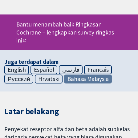
Bantu menambah baik Ringkasan
Cochrane –
lengkapkan survey ringkas
ini
Juga terdapat dalam
English
Español
فارسی
Français
Русский
Hrvatski
Bahasa Malaysia
Latar belakang
Penyekat reseptor alfa dan beta adalah subkelas
daripada penyekat beta yang biasa digunakan