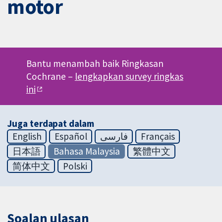
motor
Bantu menambah baik Ringkasan
Cochrane –
lengkapkan survey ringkas
ini
Juga terdapat dalam
English
Español
فارسی
Français
日本語
Bahasa Malaysia
繁體中文
简体中文
Polski
Soalan ulasan