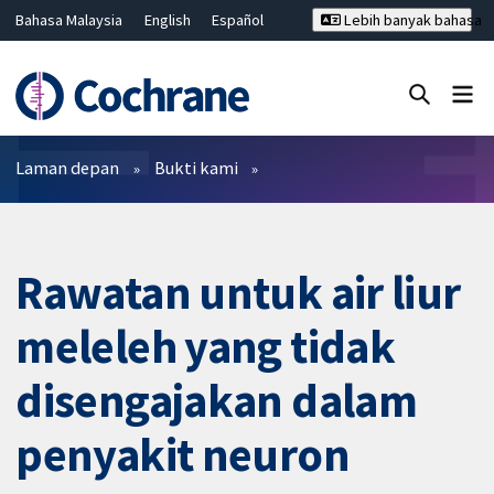
Bahasa Malaysia
English
Español
Lebih banyak bahasa
فارسی
Français
Русский
Hrvatski
Deutsch
ไทย
繁體中文
简体中文
Tutup carian ✖
Penapis
Laman depan
Bukti kami
Rawatan untuk air liur
meleleh yang tidak
disengajakan dalam
penyakit neuron