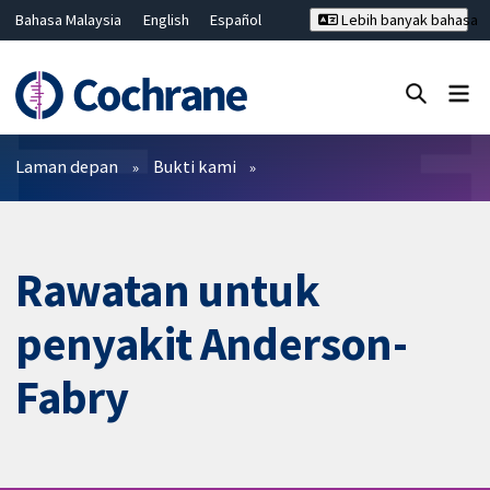
Bahasa Malaysia
English
Español
Lebih banyak bahasa
فارسی
Français
Русский
Hrvatski
Deutsch
ไทย
繁體中文
简体中文
Tutup carian ✖
Penapis
Laman depan
Bukti kami
Rawatan untuk
penyakit Anderson-
Fabry