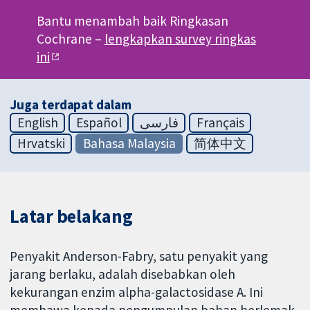
Bantu menambah baik Ringkasan
Cochrane –
lengkapkan survey ringkas
ini
Juga terdapat dalam
English
Español
فارسی
Français
Hrvatski
Bahasa Malaysia
简体中文
Latar belakang
Penyakit Anderson-Fabry, satu penyakit yang
jarang berlaku, adalah disebabkan oleh
kekurangan enzim alpha-galactosidase A. Ini
membawa kepada pengumpulan bahan berlemak