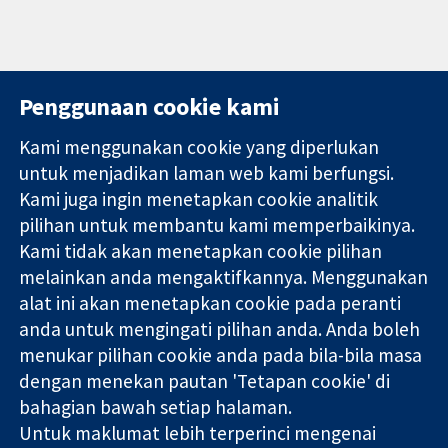
Penggunaan cookie kami
Kami menggunakan cookie yang diperlukan
11-13 Cavendish
Hubungi kita
untuk menjadikan laman web kami berfungsi.
Square
Berita
Kami juga ingin menetapkan cookie analitik
Bukti yang
London
Pejabat
pilihan untuk membantu kami memperbaikinya.
dipercayai.
W1G 0AN
akhbar
keputusan
Kami tidak akan menetapkan cookie pilihan
United Kingdom
Perihal Kami
termaklum
Pekerjaan
melainkan anda mengaktifkannya. Menggunakan
Kesihatan yang
Cochrane
alat ini akan menetapkan cookie pada peranti
lebih baik
Library
anda untuk mengingati pilihan anda. Anda boleh
menukar pilihan cookie anda pada bila-bila masa
dengan menekan pautan 'Tetapan cookie' di
Kolaborasi Cochrane ialah sebuah badan amal (no. 1045921) dan
bahagian bawah setiap halaman.
sebuah syarikat terhad oleh jaminan (no. 03044323) yang
Untuk maklumat lebih terperinci mengenai
berdaftar di England & Wales. Nombor pendaftaran VAT GB 718