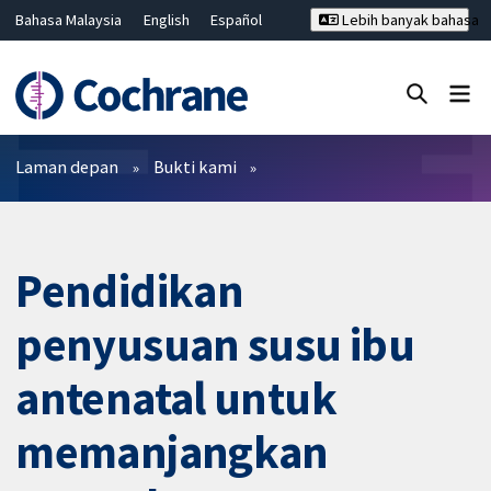
Bahasa Malaysia
English
Español
Lebih banyak bahasa
فارسی
Français
Русский
Hrvatski
Deutsch
ไทย
繁體中文
简体中文
Tutup carian ✖
Penapis
Laman depan
Bukti kami
Pendidikan
penyusuan susu ibu
antenatal untuk
memanjangkan