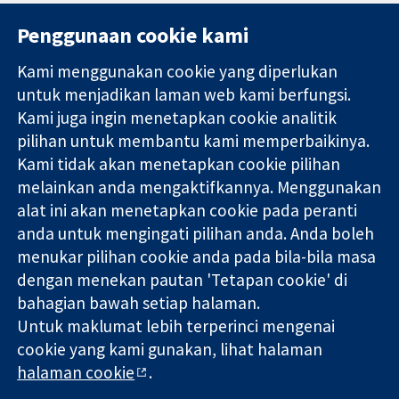
Penggunaan cookie kami
Kami menggunakan cookie yang diperlukan
11-13 Cavendish
Hubungi kita
untuk menjadikan laman web kami berfungsi.
Square
Berita
Kami juga ingin menetapkan cookie analitik
Bukti yang
London
Pejabat
pilihan untuk membantu kami memperbaikinya.
dipercayai.
W1G 0AN
akhbar
keputusan
Kami tidak akan menetapkan cookie pilihan
United Kingdom
Perihal Kami
termaklum
Pekerjaan
melainkan anda mengaktifkannya. Menggunakan
Kesihatan yang
Cochrane
alat ini akan menetapkan cookie pada peranti
lebih baik
Library
anda untuk mengingati pilihan anda. Anda boleh
menukar pilihan cookie anda pada bila-bila masa
dengan menekan pautan 'Tetapan cookie' di
Kolaborasi Cochrane ialah sebuah badan amal (no. 1045921) dan
bahagian bawah setiap halaman.
sebuah syarikat terhad oleh jaminan (no. 03044323) yang
Untuk maklumat lebih terperinci mengenai
berdaftar di England & Wales. Nombor pendaftaran VAT GB 718
2127 49.
cookie yang kami gunakan, lihat halaman
halaman cookie
.
Hak Cipta © 2026 Kolabrasi Cochrane