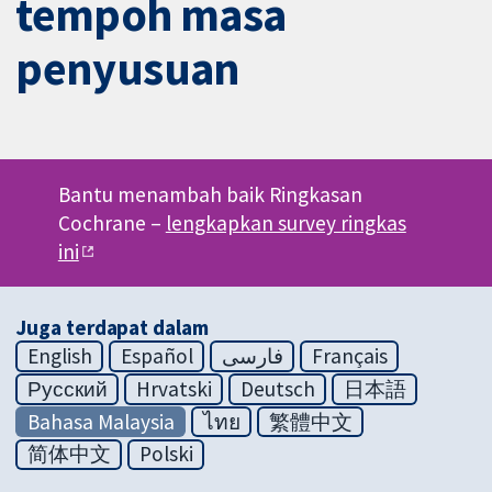
tempoh masa
penyusuan
Bantu menambah baik Ringkasan
Cochrane –
lengkapkan survey ringkas
ini
Juga terdapat dalam
English
Español
فارسی
Français
Русский
Hrvatski
Deutsch
日本語
Bahasa Malaysia
ไทย
繁體中文
简体中文
Polski