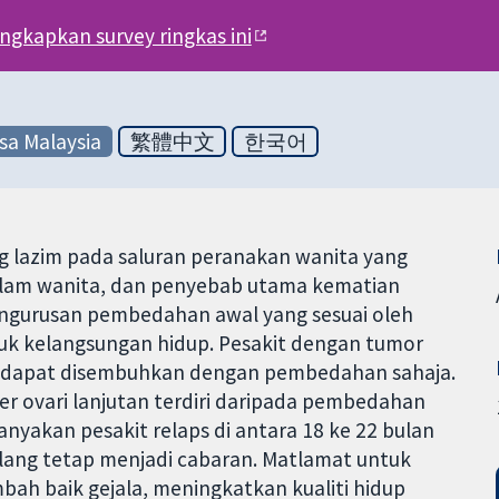
engkapkan survey ringkas ini
sa Malaysia
繁體中文
한국어
ing lazim pada saluran peranakan wanita yang
lam wanita, dan penyebab utama kematian
Pengurusan pembedahan awal yang sesuai oleh
tuk kelangsungan hidup. Pesakit dengan tumor
in dapat disembuhkan dengan pembedahan sahaja.
r ovari lanjutan terdiri daripada pembedahan
anyakan pesakit relaps di antara 18 ke 22 bulan
lang tetap menjadi cabaran. Matlamat untuk
ah baik gejala, meningkatkan kualiti hidup