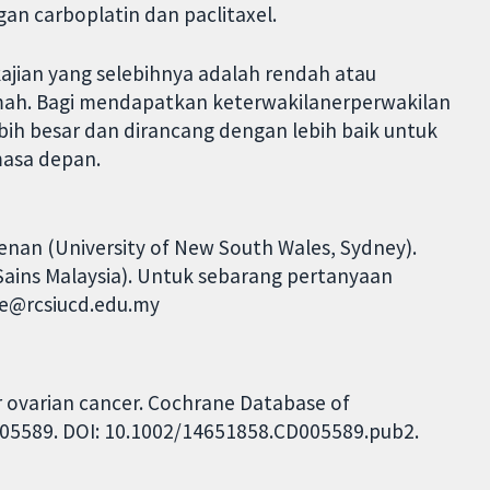
an carboplatin dan paclitaxel.
, kajian yang selebihnya adalah rendah atau
mah. Bagi mendapatkan keterwakilanerperwakilan
ebih besar dan dirancang dengan lebih baik untuk
masa depan.
an (University of New South Wales, Sydney).
 Sains Malaysia). Untuk sebarang pertanyaan
ne@rcsiucd.edu.my
 ovarian cancer. Cochrane Database of
CD005589. DOI: 10.1002/14651858.CD005589.pub2.