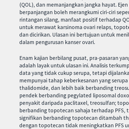
(QOL), dan memanjangkan jangka hayat. Ejen 
berpanjangan boleh merangkumi ciri-ciri seper
rintangan silang, manfaat positif terhadap QO
untuk merawat karsinoma ovari relaps, topote
dan dicirikan. Ulasan ini bertujuan untuk me
dalam pengurusan kanser ovari.
Enam kajian berbilang pusat, pra-pasaran ya
adalah layak untuk ulasan ini. Analisis terku
data yang tidak cukup serupa, tetapi dijalank
mempunyai tahap keberkesanan yang serupa s
thalidomide, dan lebih baik berbanding treosu
pendek berbanding pegylated liposomal dox
penyakit daripada paclitaxel, treosulfan; to
berbanding topotecan sahaja terhadap PFS, t
signifikan berbanding topotecan ditambah th
dengan topotecan tidak meningkatkan PFS un