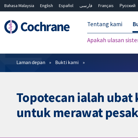
Bahasa Malaysia
English
Español
فارسی
Français
Русский
繁體中文
简体中文
Tentang kami
Bu
Apakah ulasan sist
Penapis
Laman depan
Bukti kami
Topotecan ialah ubat 
untuk merawat pesaki