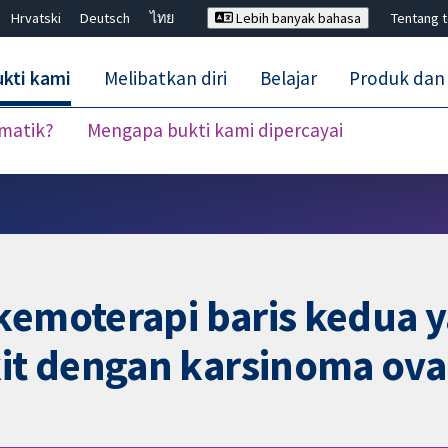
Hrvatski
Deutsch
ไทย
Lebih banyak bahasa
Tentang 
kti kami
Melibatkan diri
Belajar
Produk dan
ematik?
Mengapa bukti kami dipercayai
Tutup carian ✖
kemoterapi baris kedua y
t dengan karsinoma ovar