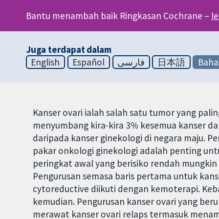
Bantu menambah baik Ringkasan Cochrane –
l
Juga terdapat dalam
English
Español
فارسی
日本語
Baha
Kanser ovari ialah salah satu tumor yang pal
menyumbang kira-kira 3% kesemua kanser da
daripada kanser ginekologi di negara maju. 
pakar onkologi ginekologi adalah penting un
peringkat awal yang berisiko rendah mungk
Pengurusan semasa baris pertama untuk kanse
cytoreductive diikuti dengan kemoterapi. Keb
kemudian. Pengurusan kanser ovari yang beru
merawat kanser ovari relaps termasuk menamb