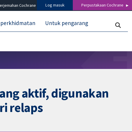
Log masuk
Perpustakaan Cochrane
terjemahan Cochrane
 perkhidmatan
Untuk pengarang
ang aktif, digunakan
i relaps