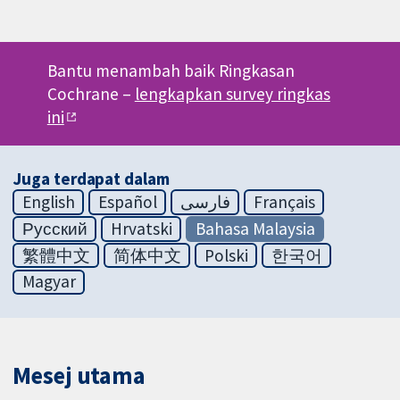
Bantu menambah baik Ringkasan
Cochrane –
lengkapkan survey ringkas
ini
Juga terdapat dalam
English
Español
فارسی
Français
Русский
Hrvatski
Bahasa Malaysia
繁體中文
简体中文
Polski
한국어
Magyar
Mesej utama