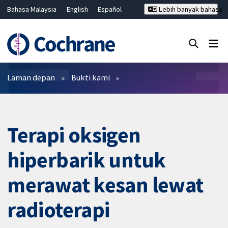
Bahasa Malaysia
English
Español
Lebih banyak bahasa
فارسی
Français
Русский
Hrvatski
Deutsch
ไทย
繁體中文
简体中文
Tutup carian ✖
Penapis
Laman depan
Bukti kami
Terapi oksigen
hiperbarik untuk
merawat kesan lewat
radioterapi