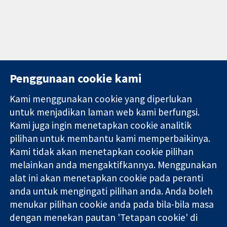
Penggunaan cookie kami
Kami menggunakan cookie yang diperlukan
11-13 Cavendish
Hubungi kita
untuk menjadikan laman web kami berfungsi.
Square
Berita
Kami juga ingin menetapkan cookie analitik
Bukti yang
London
Pejabat
pilihan untuk membantu kami memperbaikinya.
dipercayai.
W1G 0AN
akhbar
keputusan
Kami tidak akan menetapkan cookie pilihan
United Kingdom
Perihal Kami
termaklum
Pekerjaan
melainkan anda mengaktifkannya. Menggunakan
Kesihatan yang
Cochrane
alat ini akan menetapkan cookie pada peranti
lebih baik
Library
anda untuk mengingati pilihan anda. Anda boleh
menukar pilihan cookie anda pada bila-bila masa
dengan menekan pautan 'Tetapan cookie' di
Kolaborasi Cochrane ialah sebuah badan amal (no. 1045921) dan