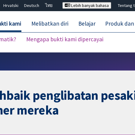
Hrvatski
Deutsch
ไทย
Lebih banyak bahasa
Tentang 
kti kami
Melibatkan diri
Belajar
Produk dan
ematik?
Mengapa bukti kami dipercayai
Tutup carian ✖
aik penglibatan pesakit
mer mereka