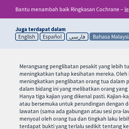
Bantu menambah baik Ringkasan Cochrane –
l
Juga terdapat dalam
English
Español
فارسی
Bahasa Malaysi
Merangsang penglibatan pesakit yang lebih t
meningkatkan tahap kesihatan mereka. Oleh it
meningkatkan penglibatan orang tua dalam pe
dalam bidang ini yang melibatkan orang yang 
Hanya tiga kajian yang dikenal pasti. Kajian-k
atau bersemuka untuk perundingan dengan dok
lawatan (sama ada gabungan atau sesi pra-la
menyoal oleh orang tua dan tingkah laku lebih
terdapat bukti yang terlalu sedikit tentang 