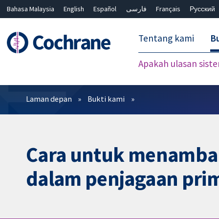
Bahasa Malaysia
English
Español
فارسی
Français
Русский
繁體中文
简体中文
Tentang kami
Bu
Apakah ulasan sist
Penapis
Laman depan
Bukti kami
Cara untuk menambahb
dalam penjagaan pri