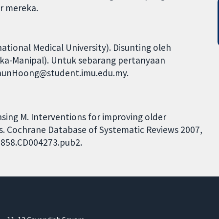
er mereka.
ional Medical University). Disunting oleh
laka-Manipal). Untuk sebarang pertanyaan
.ChunHoong@student.imu.edu.my.
sing M. Interventions for improving older
es. Cochrane Database of Systematic Reviews 2007,
51858.CD004273.pub2.