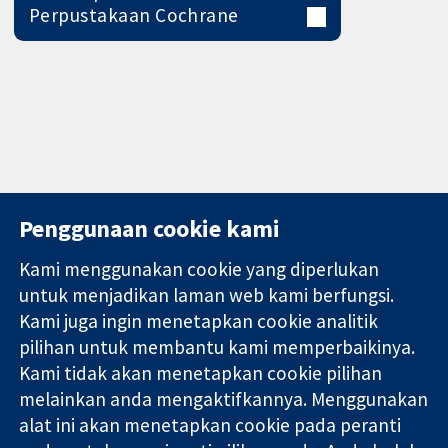
Perpustakaan Cochrane
Penggunaan cookie kami
Kami menggunakan cookie yang diperlukan
11-13 Cavendish
Hubungi kita
untuk menjadikan laman web kami berfungsi.
Square
Berita
Kami juga ingin menetapkan cookie analitik
Bukti yang
London
Pejabat
pilihan untuk membantu kami memperbaikinya.
dipercayai.
W1G 0AN
akhbar
keputusan
United Kingdom
Perihal Kami
Kami tidak akan menetapkan cookie pilihan
termaklum
Pekerjaan
melainkan anda mengaktifkannya. Menggunakan
Kesihatan yang
Cochrane
alat ini akan menetapkan cookie pada peranti
lebih baik
Library