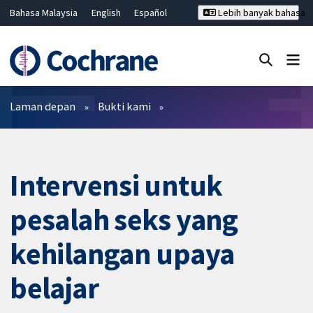
Bahasa Malaysia
English
Español
Lebih banyak bahasa
فارسی
Français
Русский
Hrvatski
Deutsch
ไทย
繁體中文
简体中文
Tutup carian ✖
Penapis
Laman depan
Bukti kami
Intervensi untuk
pesalah seks yang
kehilangan upaya
belajar