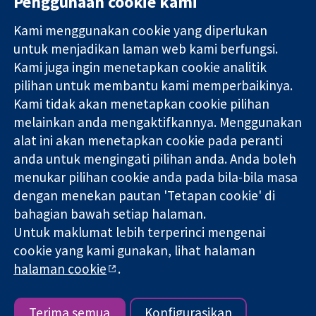
Penggunaan cookie kami
Kami menggunakan cookie yang diperlukan
11-13 Cavendish
Hubungi kita
untuk menjadikan laman web kami berfungsi.
Square
Berita
Kami juga ingin menetapkan cookie analitik
Bukti yang
London
Pejabat
pilihan untuk membantu kami memperbaikinya.
dipercayai.
W1G 0AN
akhbar
keputusan
United Kingdom
Perihal Kami
Kami tidak akan menetapkan cookie pilihan
termaklum
Pekerjaan
melainkan anda mengaktifkannya. Menggunakan
Kesihatan yang
Cochrane
alat ini akan menetapkan cookie pada peranti
lebih baik
Library
anda untuk mengingati pilihan anda. Anda boleh
menukar pilihan cookie anda pada bila-bila masa
dengan menekan pautan 'Tetapan cookie' di
Kolaborasi Cochrane ialah sebuah badan amal (no. 1045921) dan
bahagian bawah setiap halaman.
sebuah syarikat terhad oleh jaminan (no. 03044323) yang
Untuk maklumat lebih terperinci mengenai
berdaftar di England & Wales. Nombor pendaftaran VAT GB 718
2127 49.
cookie yang kami gunakan, lihat halaman
halaman cookie
.
Hak Cipta © 2026 Kolabrasi Cochrane
Terma & Syarat Laman Web
|
Penafian
|
Kerahsiaan
|
Dasar
cookie
|
Tetapan cookie
Terima semua
Konfigurasikan