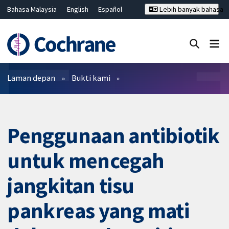
Bahasa Malaysia
English
Español
Lebih banyak bahasa
فارسی
Français
Русский
Hrvatski
Deutsch
ไทย
繁體中文
简体中文
Tutup carian ✖
Penapis
Laman depan
Bukti kami
Penggunaan antibiotik
untuk mencegah
jangkitan tisu
pankreas yang mati