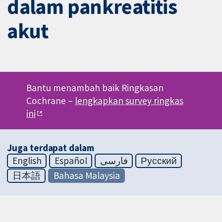
dalam pankreatitis
akut
Bantu menambah baik Ringkasan
Cochrane –
lengkapkan survey ringkas
ini
Juga terdapat dalam
English
Español
فارسی
Русский
日本語
Bahasa Malaysia