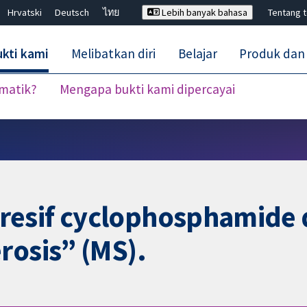
Hrvatski
Deutsch
ไทย
Lebih banyak bahasa
Tentang 
kti kami
Melibatkan diri
Belajar
Produk dan
ematik?
Mengapa bukti kami dipercayai
Tutup carian ✖
esif cyclophosphamide d
rosis” (MS).