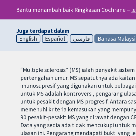
Bantu menambah baik Ringkasan Cochrane –
l
Juga terdapat dalam
English
Español
فارسی
Bahasa Malaysi
“Multiple sclerosis” (MS) ialah penyakit sis
pertengahan umur. MS sepatutnya ada kaitan 
imunosupresif yang digunakan untuk pelbaga
untuk MS adalah kontroversi, pengarang ulasa
untuk pesakit dengan MS progresif. Antara sa
memenuhi kriteria kemasukan yang mempunya
90 pesakit-pesakit MS yang dirawat dengan CF
Data yang sedia ada tidak mencukupi untuk m
ulasan ini. Pengarang mendapati bukti yang