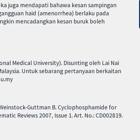
eka juga mendapati bahawa kesan sampingan
 gangguan haid (amenorrhea) berlaku pada
mungkin mencadangkan kesan buruk boleh
al Medical University). Disunting oleh Lai Nai
, Malaysia. Untuk sebarang pertanyaan berkaitan
du.my
R, Weinstock-Guttman B. Cyclophosphamide for
matic Reviews 2007, Issue 1. Art. No.: CD002819.