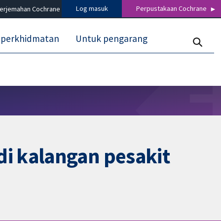
Log masuk
Perpustakaan Cochrane
terjemahan Cochrane
 perkhidmatan
Untuk pengarang
i kalangan pesakit