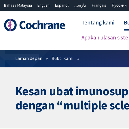
Bahasa Malaysia
English
Español
فارسی
Français
Русский
繁體中文
简体中文
Tentang kami
Bu
Apakah ulasan sist
Penapis
Laman depan
Bukti kami
Kesan ubat imunosupr
dengan “multiple scle