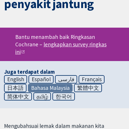
penyakit jantung
Bantu menambah baik Ringkasan
Cochrane –
lengkapkan survey ringkas
ini
Juga terdapat dalam
English
Español
فارسی
Français
日本語
Bahasa Malaysia
繁體中文
简体中文
தமிழ்
한국어
Mengubahsuai lemak dalam makanan kita