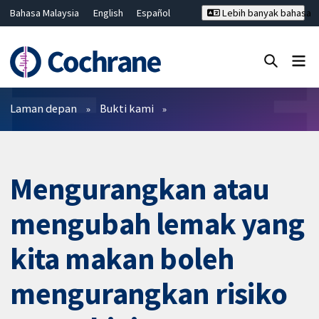
Bahasa Malaysia
English
Español
Lebih banyak bahasa
فارسی
Français
Русский
Hrvatski
Deutsch
ไทย
繁體中文
简体中文
Tutup carian ✖
Penapis
Laman depan
Bukti kami
Mengurangkan atau
mengubah lemak yang
kita makan boleh
mengurangkan risiko