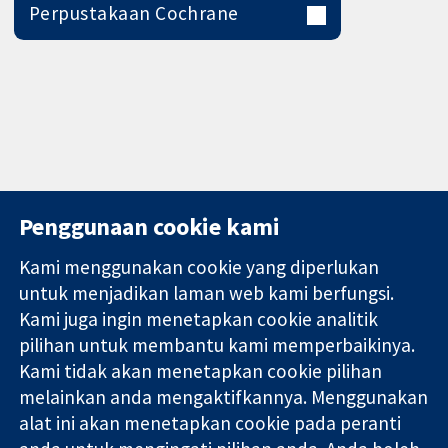
Perpustakaan Cochrane
Penggunaan cookie kami
Kami menggunakan cookie yang diperlukan
11-13 Cavendish
Hubungi kita
untuk menjadikan laman web kami berfungsi.
Square
Berita
Kami juga ingin menetapkan cookie analitik
Bukti yang
London
Pejabat
pilihan untuk membantu kami memperbaikinya.
dipercayai.
W1G 0AN
akhbar
keputusan
Kami tidak akan menetapkan cookie pilihan
United Kingdom
Perihal Kami
termaklum
Pekerjaan
melainkan anda mengaktifkannya. Menggunakan
Kesihatan yang
Cochrane
alat ini akan menetapkan cookie pada peranti
lebih baik
Library