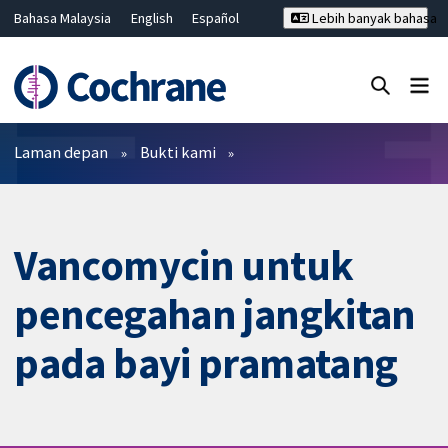
Bahasa Malaysia
English
Español
Lebih banyak bahasa
فارسی
Français
Русский
Hrvatski
Deutsch
ไทย
繁體中文
简体中文
Tutup carian ✖
Penapis
Laman depan
Bukti kami
Vancomycin untuk
pencegahan jangkitan
pada bayi pramatang