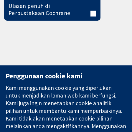
Ulasan penuh di
Perpustakaan Cochrane
Penggunaan cookie kami
Kami menggunakan cookie yang diperlukan
11-13 Cavendish
Hubungi kita
untuk menjadikan laman web kami berfungsi.
Square
Berita
Kami juga ingin menetapkan cookie analitik
Bukti yang
London
Pejabat
pilihan untuk membantu kami memperbaikinya.
dipercayai.
W1G 0AN
akhbar
keputusan
United Kingdom
Perihal Kami
Kami tidak akan menetapkan cookie pilihan
termaklum
Pekerjaan
melainkan anda mengaktifkannya. Menggunakan
Kesihatan yang
Cochrane