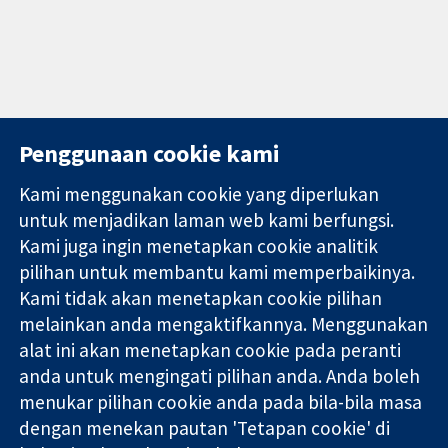
Penggunaan cookie kami
Kami menggunakan cookie yang diperlukan
11-13 Cavendish
Hubungi kita
untuk menjadikan laman web kami berfungsi.
Square
Berita
Kami juga ingin menetapkan cookie analitik
Bukti yang
London
Pejabat
pilihan untuk membantu kami memperbaikinya.
dipercayai.
W1G 0AN
akhbar
keputusan
Kami tidak akan menetapkan cookie pilihan
United Kingdom
Perihal Kami
termaklum
Pekerjaan
melainkan anda mengaktifkannya. Menggunakan
Kesihatan yang
Cochrane
alat ini akan menetapkan cookie pada peranti
lebih baik
Library
anda untuk mengingati pilihan anda. Anda boleh
menukar pilihan cookie anda pada bila-bila masa
dengan menekan pautan 'Tetapan cookie' di
Kolaborasi Cochrane ialah sebuah badan amal (no. 1045921) dan