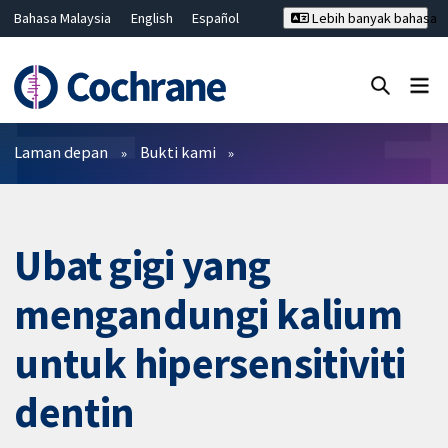
Bahasa Malaysia
English
Español
Lebih banyak bahasa
فارسی
Français
Русский
Hrvatski
Deutsch
ไทย
繁體中文
简体中文
Tutup carian ✖
Penapis
Laman depan
Bukti kami
Ubat gigi yang
mengandungi kalium
untuk hipersensitiviti
dentin