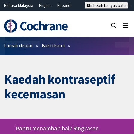
Bahasa Malaysia
English
Español
Lebih banyak bahasa
فارسی
Français
Русский
Hrvatski
Deutsch
ไทย
繁體中文
简体中文
Tutup carian ✖
Penapis
Laman depan
Bukti kami
Kaedah kontraseptif
kecemasan
Bantu menambah baik Ringkasan