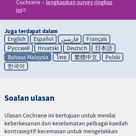
Cochrane –
lengkapkan survey ringkas
ini
Juga terdapat dalam
English
Español
فارسی
Français
Русский
Hrvatski
Deutsch
日本語
Bahasa Malaysia
ไทย
繁體中文
Polski
한국어
Soalan ulasan
Ulasan Cochrane ini bertujuan untuk menilai
keberkesanan dan keselamatan pelbagai kaedah
kontraseptif kecemasan untuk mengelakkan