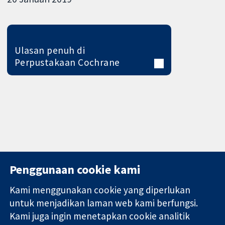
Ulasan penuh di
Perpustakaan Cochrane
Penggunaan cookie kami
Kami menggunakan cookie yang diperlukan
11-13 Cavendish
Hubungi kita
untuk menjadikan laman web kami berfungsi.
Square
Berita
Kami juga ingin menetapkan cookie analitik
Bukti yang
London
Pejabat