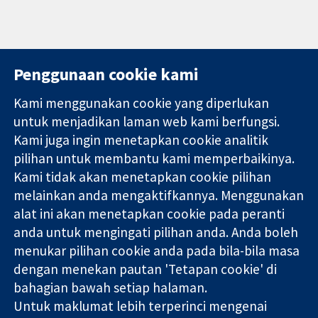
Penggunaan cookie kami
Kami menggunakan cookie yang diperlukan
11-13 Cavendish
Hubungi kita
untuk menjadikan laman web kami berfungsi.
Square
Berita
Kami juga ingin menetapkan cookie analitik
Bukti yang
London
Pejabat
pilihan untuk membantu kami memperbaikinya.
dipercayai.
W1G 0AN
akhbar
keputusan
Kami tidak akan menetapkan cookie pilihan
United Kingdom
Perihal Kami
termaklum
Pekerjaan
melainkan anda mengaktifkannya. Menggunakan
Kesihatan yang
Cochrane
alat ini akan menetapkan cookie pada peranti
lebih baik
Library
anda untuk mengingati pilihan anda. Anda boleh
menukar pilihan cookie anda pada bila-bila masa
dengan menekan pautan 'Tetapan cookie' di
Kolaborasi Cochrane ialah sebuah badan amal (no. 1045921) dan
bahagian bawah setiap halaman.
sebuah syarikat terhad oleh jaminan (no. 03044323) yang
Untuk maklumat lebih terperinci mengenai
berdaftar di England & Wales. Nombor pendaftaran VAT GB 718