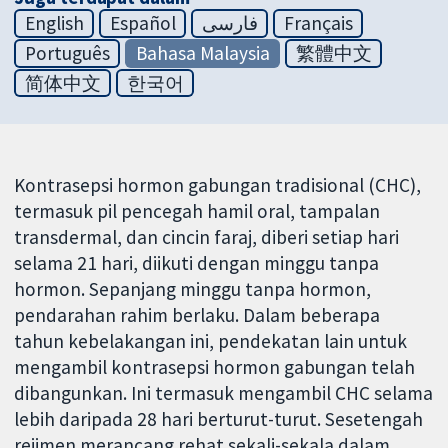
English
Español
فارسی
Français
Português
Bahasa Malaysia
繁體中文
简体中文
한국어
Kontrasepsi hormon gabungan tradisional (CHC),
termasuk pil pencegah hamil oral, tampalan
transdermal, dan cincin faraj, diberi setiap hari
selama 21 hari, diikuti dengan minggu tanpa
hormon. Sepanjang minggu tanpa hormon,
pendarahan rahim berlaku. Dalam beberapa
tahun kebelakangan ini, pendekatan lain untuk
mengambil kontrasepsi hormon gabungan telah
dibangunkan. Ini termasuk mengambil CHC selama
lebih daripada 28 hari berturut-turut. Sesetengah
rejimen merancang rehat sekali-sekala dalam