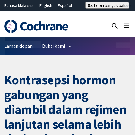
Bahasa Malaysia
English
Español
Lebih banyak bahasa
فارسی
Français
Русский
Hrvatski
Deutsch
ไทย
繁體中文
简体中文
Tutup carian ✖
Penapis
Laman depan
Bukti kami
Kontrasepsi hormon
gabungan yang
diambil dalam rejimen
lanjutan selama lebih