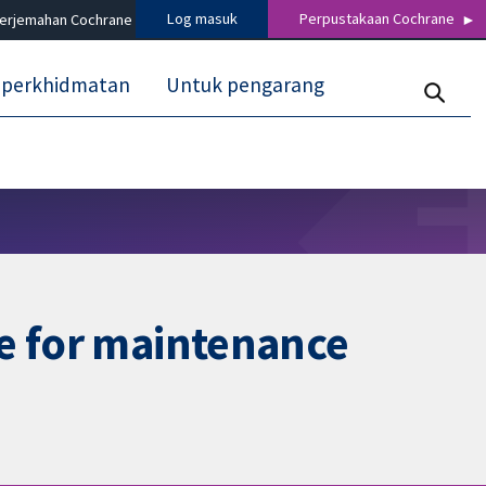
Log masuk
Perpustakaan Cochrane
terjemahan Cochrane
 perkhidmatan
Untuk pengarang
ne for maintenance