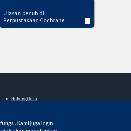
Ulasan penuh di
Perpustakaan Cochrane
Hubungi kita
Berita
Pejabat akhbar
Perihal Kami
ngsi. Kami juga ingin
Pekerjaan
 tidak akan menetapkan
Cochrane Library