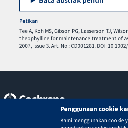
Baca abstrak penuh
Petikan
Tee A, Koh MS, Gibson PG, Lasserson TJ, Wilson
theophylline for maintenance treatment of 
2007, Issue 3. Art. No.: CD001281. DOI: 10.10
Penggunaan cookie ka
Bukti yang dipercayai.
keputusan termaklum
Kami menggunakan cookie ya
Kesihatan yang lebih baik
menetapkan cookie analitik