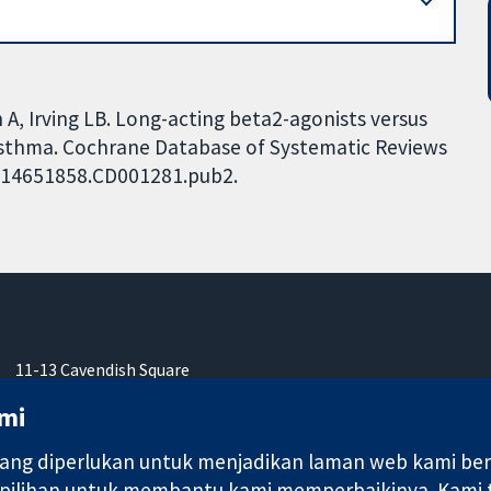
 A, Irving LB. Long-acting beta2-agonists versus
asthma. Cochrane Database of Systematic Reviews
02/14651858.CD001281.pub2.
11-13 Cavendish Square
London
mi
W1G 0AN
United Kingdom
ng diperlukan untuk menjadikan laman web kami berfu
 pilihan untuk membantu kami memperbaikinya. Kami