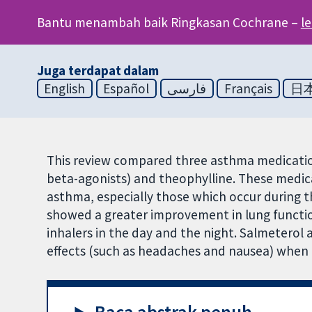
Bantu menambah baik Ringkasan Cochrane –
l
Juga terdapat dalam
English
Español
فارسی
Français
日
This review compared three asthma medicatio
beta-agonists) and theophylline. These medic
asthma, especially those which occur during t
showed a greater improvement in lung functio
inhalers in the day and the night. Salmeterol 
effects (such as headaches and nausea) when