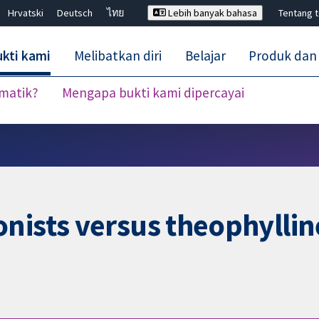
Hrvatski
Deutsch
ไทย
Lebih banyak bahasa
Tentang 
kti kami
Melibatkan diri
Belajar
Produk dan
ematik?
Mengapa bukti kami dipercayai
Tutup carian ✖
nists versus theophylli