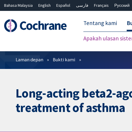
Bahasa Malaysia
English
Español
فارسی
Français
Русский
繁體中文
简体中文
Tentang kami
Bu
Apakah ulasan sist
Penapis
Laman depan
Bukti kami
Long-acting beta2-ago
treatment of asthma