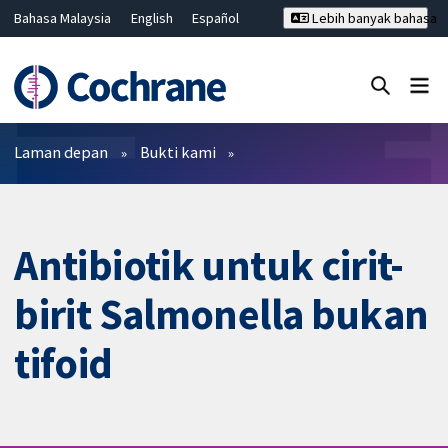
Bahasa Malaysia
English
Español
Lebih banyak bahasa
فارسی
Français
Русский
Hrvatski
Deutsch
ไทย
繁體中文
简体中文
Tutup carian ✖
Penapis
Laman depan
Bukti kami
Antibiotik untuk cirit-
birit Salmonella bukan
tifoid