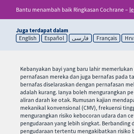
Bantu menambah baik Ringkasan Cochrane –
l
Juga terdapat dalam
English
Español
فارسی
Français
Hrv
Kebanyakan bayi yang baru lahir memerluka
pernafasan mereka dan juga bernafas pada ta
bernafas diselaraskan dengan pernafasan meka
adalah kurang. Ianya boleh mengurangkan p
aliran darah ke otak. Rumusan kajian menda
mekanikal konvensional (CMV), frekuensi ting
mengurangkan risiko kebocoran udara dan c
pengudaraan yang lebih singkat. Berbanding 
pengudaraan tertentu mengakibatkan risiko b