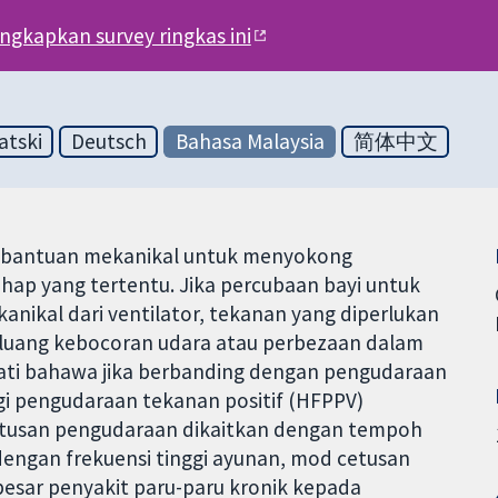
engkapkan survey ringkas ini
atski
Deutsch
Bahasa Malaysia
简体中文
n bantuan mekanikal untuk menyokong
hap yang tertentu. Jika percubaan bayi untuk
nikal dari ventilator, tekanan yang diperlukan
eluang kebocoran udara atau perbezaan dalam
pati bahawa jika berbanding dengan pengudaraan
gi pengudaraan tekanan positif (HFPPV)
etusan pengudaraan dikaitkan dengan tempoh
dengan frekuensi tinggi ayunan, mod cetusan
esar penyakit paru-paru kronik kepada