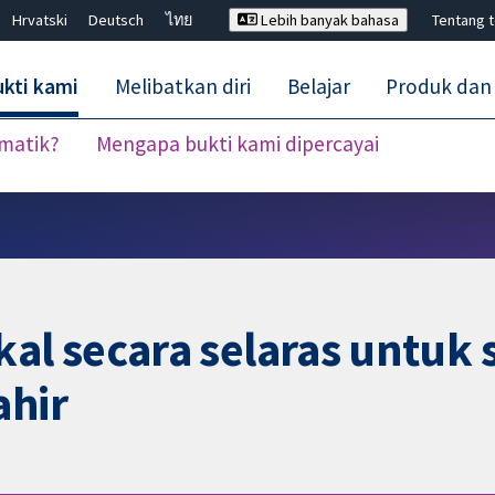
Hrvatski
Deutsch
ไทย
Lebih banyak bahasa
Tentang 
kti kami
Melibatkan diri
Belajar
Produk dan
ematik?
Mengapa bukti kami dipercayai
Tutup carian ✖
l secara selaras untuk
ahir