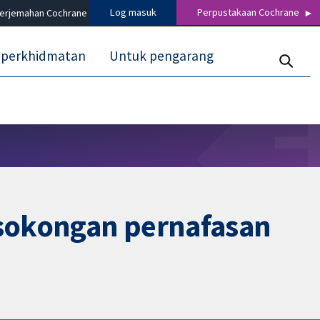
Log masuk
Perpustakaan Cochrane
terjemahan Cochrane
 perkhidmatan
Untuk pengarang
 sokongan pernafasan