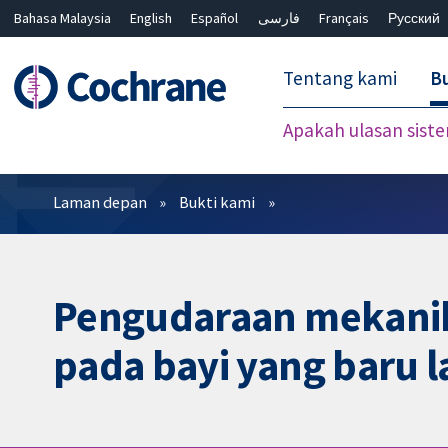
Bahasa Malaysia
English
Español
فارسی
Français
Русский
繁體中文
简体中文
Tentang kami
Bu
Apakah ulasan sist
Penapis
Laman depan
Bukti kami
Pengudaraan mekanika
pada bayi yang baru l