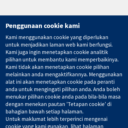
Penggunaan cookie kami
Kami menggunakan cookie yang diperlukan
11-13 Cavendish
Hubungi kita
untuk menjadikan laman web kami berfungsi.
Square
Berita
Kami juga ingin menetapkan cookie analitik
Bukti yang
London
Pejabat
pilihan untuk membantu kami memperbaikinya.
dipercayai.
W1G 0AN
akhbar
keputusan
Kami tidak akan menetapkan cookie pilihan
United Kingdom
Perihal Kami
termaklum
Pekerjaan
melainkan anda mengaktifkannya. Menggunakan
Kesihatan yang
Cochrane
alat ini akan menetapkan cookie pada peranti
lebih baik
Library
anda untuk mengingati pilihan anda. Anda boleh
menukar pilihan cookie anda pada bila-bila masa
dengan menekan pautan 'Tetapan cookie' di
Kolaborasi Cochrane ialah sebuah badan amal (no. 1045921) dan
bahagian bawah setiap halaman.
sebuah syarikat terhad oleh jaminan (no. 03044323) yang
Untuk maklumat lebih terperinci mengenai
berdaftar di England & Wales. Nombor pendaftaran VAT GB 718
2127 49.
cookie yang kami gunakan, lihat halaman