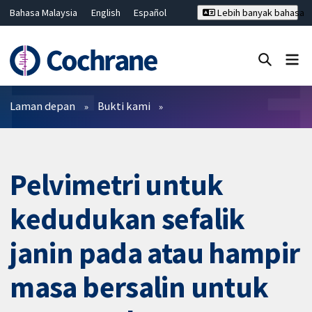
Bahasa Malaysia
English
Español
Lebih banyak bahasa
فارسی
Français
Русский
Hrvatski
Deutsch
ไทย
繁體中文
简体中文
Tutup carian ✖
Penapis
Laman depan
Bukti kami
Pelvimetri untuk
kedudukan sefalik
janin pada atau hampir
masa bersalin untuk