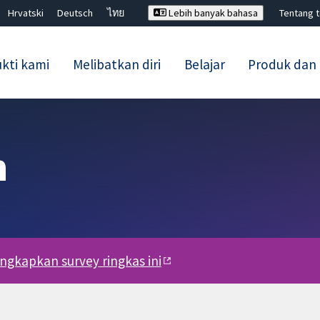
Hrvatski
Deutsch
ไทย
Lebih banyak bahasa
Tentang 
kti kami
Melibatkan diri
Belajar
Produk dan
Tutup carian ✖
n
engkapkan survey ringkas ini