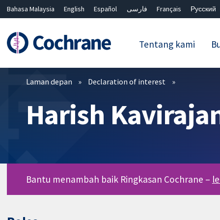
Bahasa Malaysia
English
Español
فارسی
Français
Русский
繁體中文
简体中文
Tentang kami
Bu
Penapis
Laman depan
Declaration of interest
Harish Kaviraja
Bantu menambah baik Ringkasan Cochrane –
l