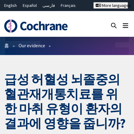
English
Español
فارسی
Français
More languages
Русский
Hrvatski
Deutsch
Bahasa Malaysia
ไทย
繁體中文
简体中文
Close search ✖
필터
홈
Our evidence
급성 허혈성 뇌졸중의
혈관재개통치료를 위
한 마취 유형이 환자의
결과에 영향을 줍니까?