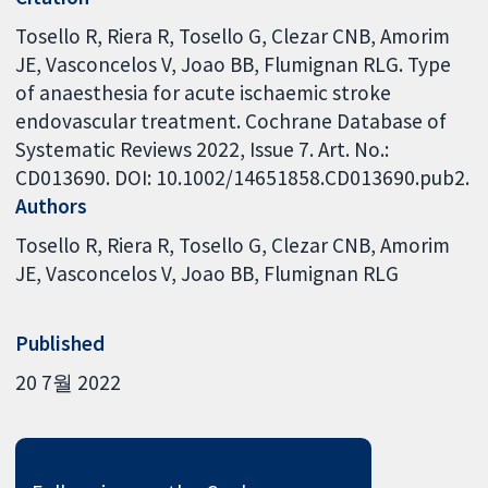
Tosello R, Riera R, Tosello G, Clezar CNB, Amorim
JE, Vasconcelos V, Joao BB, Flumignan RLG. Type
of anaesthesia for acute ischaemic stroke
endovascular treatment. Cochrane Database of
Systematic Reviews 2022, Issue 7. Art. No.:
CD013690. DOI: 10.1002/14651858.CD013690.pub2.
Authors
Tosello R
Riera R
Tosello G
Clezar CNB
Amorim
JE
Vasconcelos V
Joao BB
Flumignan RLG
Published
20 7월 2022