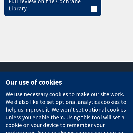
Full review on the Cochrane
Library
Our use of cookies
11-13 Cavendish
Contact us
We use necessary cookies to make our site work.
Square
News
Trusted
London
Press office
We'd also like to set optional analytics cookies to
evidence.
W1G 0AN
About us
help us improve it. We won't set optional cookies
Informed
영국
작업
unless you enable them. Using this tool will set a
decisions.
Cochrane
cookie on your device to remember your
Better health.
Library
preferences. You can always change your cookie