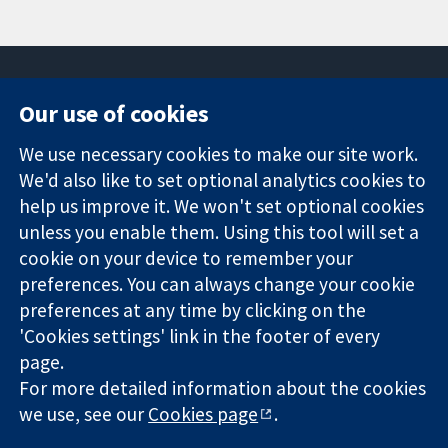
Our use of cookies
11-13 Cavendish
Contact us
We use necessary cookies to make our site work.
Square
News
Trusted
We'd also like to set optional analytics cookies to
London
Press office
evidence.
W1G 0AN
About us
help us improve it. We won't set optional cookies
Informed
영국
작업
unless you enable them. Using this tool will set a
decisions.
Cochrane
cookie on your device to remember your
Better health.
Library
preferences. You can always change your cookie
preferences at any time by clicking on the
'Cookies settings' link in the footer of every
The Cochrane Collaboration is a charity (no. 1045921) and a
page.
company limited by guarantee (no. 03044323) registered in
For more detailed information about the cookies
England & Wales. VAT registration number GB 718 2127 49.
we use, see our
Cookies page
.
Copyright © 2026 The Cochrane Collaboration