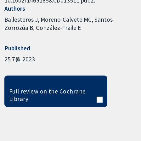
10.1002/14651858.CD013511.pub2.
Authors
Ballesteros J
Moreno-Calvete MC
Santos-
Zorrozúa B
González-Fraile E
Published
25 7월 2023
Full review on the Cochrane
Library