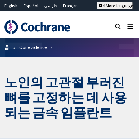
English
Español
فارسی
Français
More languages
Русский
Hrvatski
Deutsch
Bahasa Malaysia
ไทย
繁體中文
简体中文
Close search ✖
필터
홈
Our evidence
노인의 고관절 부러진
뼈를 고정하는 데 사용
되는 금속 임플란트