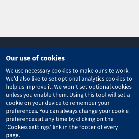
Our use of cookies
11-13 Cavendish
Contact us
We use necessary cookies to make our site work.
Square
News
Trusted
We'd also like to set optional analytics cookies to
London
Press office
evidence.
W1G 0AN
About us
help us improve it. We won't set optional cookies
Informed
영국
작업
unless you enable them. Using this tool will set a
decisions.
Cochrane
cookie on your device to remember your
Better health.
Library
preferences. You can always change your cookie
preferences at any time by clicking on the
'Cookies settings' link in the footer of every
The Cochrane Collaboration is a charity (no. 1045921) and a
page.
company limited by guarantee (no. 03044323) registered in